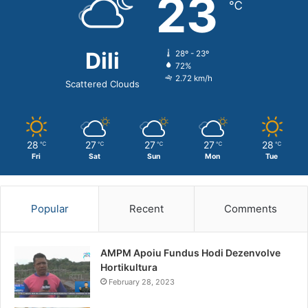
23
℃
Dili
28º - 23º
72%
2.72 km/h
Scattered Clouds
28
27
27
27
28
℃
℃
℃
℃
℃
Fri
Sat
Sun
Mon
Tue
Popular
Recent
Comments
AMPM Apoiu Fundus Hodi Dezenvolve
Hortikultura
February 28, 2023