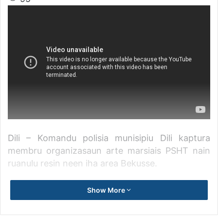
Dili – Komandu polisia munisipiu Dili kaptura
membru organizasaun arte marsiais PSHT nain
ruanulu resin neen iha area Bekusse.
Komandante polisia munisipiu Dili,
Show More
superintendente xefe, Henrique Da Costa
informa, polisia halo atuasaun ba membru arte