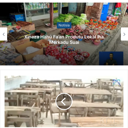
marsiais hirak ne’e, tamba viola regras ne’ebe
lider organizasaun sira fo sai ona hodi bandu atu
labele halao atkvidade treinu iha tempu kalan.
Notísia
Hafoin kaptura ekipa lori kedas ba eskuadra
Xineza Hahú Fa’an Produtu Lokál Iha
kristu rei hodi halo identifikasaun durante oras
Merkadu Suai
balun nia laran hafoin liberta.
Durante operasaun, polisia nafatin halo atuasaun
ba membru organizasaun arte marsiais ne’ebe la
kumpri ba regras ka orientasaun ne’ebe lider
organizasaun arte marsiais sira fo sai.
Dadaun ne’e, komandu polisia munisipiu Dili
nafatin hetan apoiu husi unidade espesial polisia,
unidade polisia maritima no unidade
patruilamentu fronteira hodi halo patruilamentu