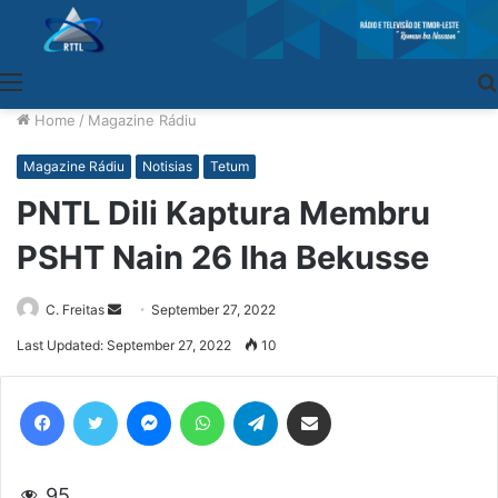
Menu
Home
/
Magazine Rádiu
Magazine Rádiu
Notisias
Tetum
PNTL Dili Kaptura Membru
PSHT Nain 26 Iha Bekusse
C. Freitas
Send
September 27, 2022
an
Last Updated: September 27, 2022
10
email
Facebook
Twitter
Messenger
WhatsApp
Telegram
Share via Email
95