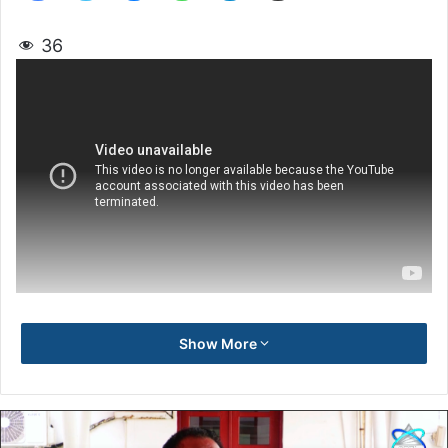
36
Show More