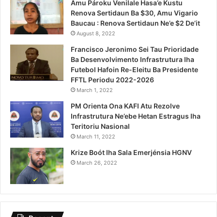
Amu Pároku Venilale Hasa’e Kustu
Renova Sertidaun Ba $30, Amu Vigario
Baucau : Renova Sertidaun Ne’e $2 De’it
August 8, 2022
Francisco Jeronimo Sei Tau Prioridade
Ba Desenvolvimento Infrastrutura Iha
Futebol Hafoin Re-Eleitu Ba Presidente
FFTL Periodu 2022-2026
March 1, 2022
PM Orienta Ona KAFI Atu Rezolve
Infrastrutura Ne’ebe Hetan Estragus Iha
Teritoriu Nasional
March 11, 2022
Krize Boót Iha Sala Emerjénsia HGNV
March 26, 2022