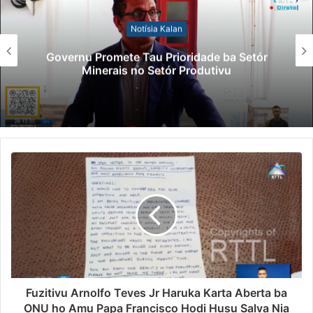
Notísia Kalan
Lei Siberseguransa Ajuda Autoridade
ór
Polisiál Kaptura Autór Kriminozu ho
Paradeiru Iha Estranjeiru
Fuzitivu Arnolfo Teves Jr Haruka Karta Aberta ba
ONU ho Amu Papa Francisco Hodi Husu Salva Nia