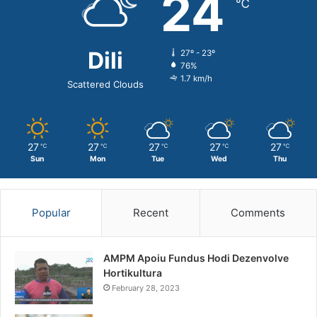
24
℃
Dili
27º - 23º
76%
1.7 km/h
Scattered Clouds
27
27
27
27
27
℃
℃
℃
℃
℃
Sun
Mon
Tue
Wed
Thu
Popular
Recent
Comments
AMPM Apoiu Fundus Hodi Dezenvolve
Hortikultura
February 28, 2023