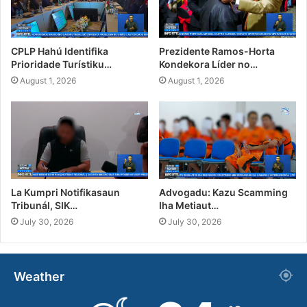
CPLP Hahú Identifika
Prezidente Ramos-Horta
Prioridade Turístiku…
Kondekora Líder no…
August 1, 2026
August 1, 2026
La Kumpri Notifikasaun
Advogadu: Kazu Scamming
Tribunál, SIK…
Iha Metiaut…
July 30, 2026
July 30, 2026
Weather