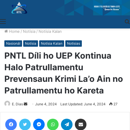
Menu
Home
/
Notísia
/
Notísia Kalan
Nasionál
Notísia
Notísia Kalan
Notisias
PNTL Díli ho UEP Kontinua
Halo Patrullamentu
Prevensaun Krimi La’o Ain no
Patrullamentu ho Kareta
E. Dias
Send
June 4, 2024
Last Updated: June 4, 2024
27
an
email
Facebook
Twitter
Messenger
WhatsApp
Telegram
Share via Email