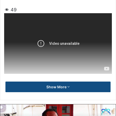
49
Show More