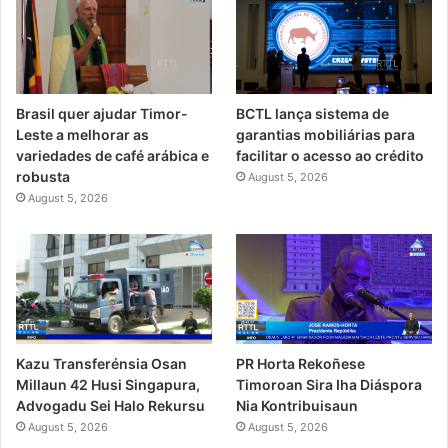
Brasil quer ajudar Timor-
BCTL lança sistema de
Leste a melhorar as
garantias mobiliárias para
variedades de café arábica e
facilitar o acesso ao crédito
robusta
August 5, 2026
August 5, 2026
PR Horta Rekoñese
Kazu Transferénsia Osan
Timoroan Sira Iha Diáspora
Millaun 42 Husi Singapura,
Nia Kontribuisaun
Advogadu Sei Halo Rekursu
August 5, 2026
August 5, 2026