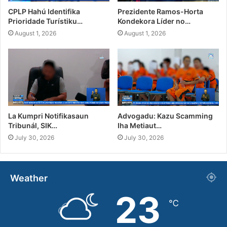
CPLP Hahú Identifika
Prezidente Ramos-Horta
Prioridade Turístiku…
Kondekora Líder no…
August 1, 2026
August 1, 2026
La Kumpri Notifikasaun
Advogadu: Kazu Scamming
Tribunál, SIK…
Iha Metiaut…
July 30, 2026
July 30, 2026
Weather
23
℃