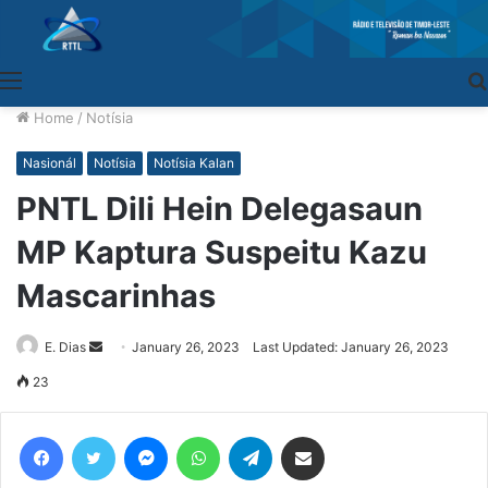
Menu
Home
/
Notísia
Nasionál
Notísia
Notísia Kalan
PNTL Dili Hein Delegasaun
MP Kaptura Suspeitu Kazu
Mascarinhas
E. Dias
Send
January 26, 2023
Last Updated: January 26, 2023
an
23
email
Facebook
Twitter
Messenger
WhatsApp
Telegram
Share via Email