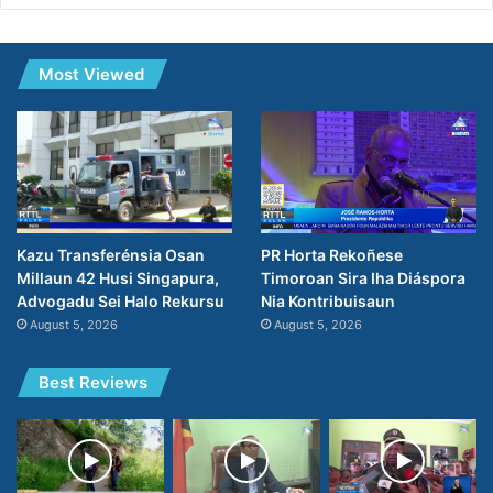
Most Viewed
PR Horta Rekoñese
Kazu Transferénsia Osan
Timoroan Sira Iha Diáspora
Millaun 42 Husi Singapura,
Nia Kontribuisaun
Advogadu Sei Halo Rekursu
August 5, 2026
August 5, 2026
Best Reviews