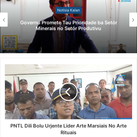
Notísia Kalan
Lei Siberseguransa Ajuda Autoridade
ór
Polisiál Kaptura Autór Kriminozu ho
Paradeiru Iha Estranjeiru
PNTL Dili Bolu Urjente Lider Arte Marsiais No Arte
Rituais