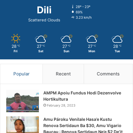
Dili
28º - 23º
69%
3.23 km/h
Scattered Clouds
28
27
27
27
28
℃
℃
℃
℃
℃
Fri
Sat
Sun
Mon
Tue
Popular
Recent
Comments
AMPM Apoiu Fundus Hodi Dezenvolve
Hortikultura
February 28, 2023
Amu Pároku Venilale Hasa’e Kustu
Renova Sertidaun Ba $30, Amu Vigario
Baucau : Renova Sertidaun Ne’e $2 De’it