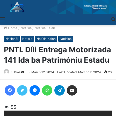
Menu
Home
/
Notísia
/
Notísia Kalan
Nasionál
Notísia
Notísia Kalan
Notisias
PNTL Díli Entrega Motorizada
141 Ida ba Patrimóniu Estadu
E. Dias
Send
March 12, 2024
Last Updated: March 12, 2024
26
an
email
Facebook
Twitter
Messenger
WhatsApp
Telegram
Share via Email
55