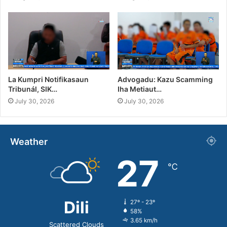
La Kumpri Notifikasaun
Advogadu: Kazu Scamming
Tribunál, SIK…
Iha Metiaut…
July 30, 2026
July 30, 2026
Weather
27
℃
Dili
27º - 23º
58%
3.65 km/h
Scattered Clouds