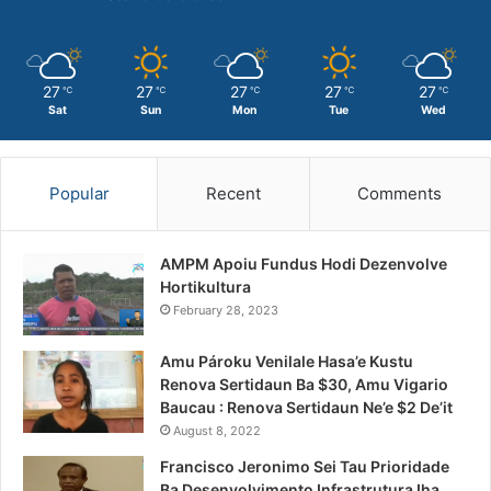
27
27
27
27
27
℃
℃
℃
℃
℃
Sat
Sun
Mon
Tue
Wed
Popular
Recent
Comments
AMPM Apoiu Fundus Hodi Dezenvolve
Hortikultura
February 28, 2023
Amu Pároku Venilale Hasa’e Kustu
Renova Sertidaun Ba $30, Amu Vigario
Baucau : Renova Sertidaun Ne’e $2 De’it
August 8, 2022
Francisco Jeronimo Sei Tau Prioridade
Ba Desenvolvimento Infrastrutura Iha