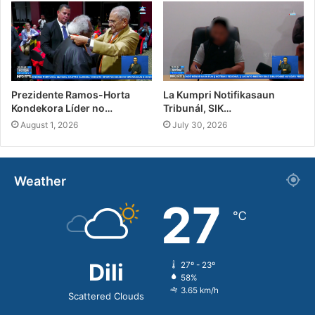
Prezidente Ramos-Horta
La Kumpri Notifikasaun
Kondekora Líder no…
Tribunál, SIK…
August 1, 2026
July 30, 2026
Weather
27
℃
Dili
27º - 23º
58%
3.65 km/h
Scattered Clouds