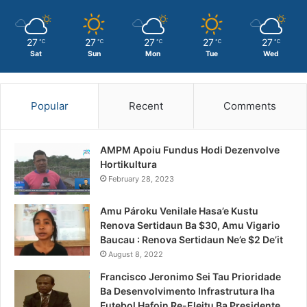
27
27
27
27
27
℃
℃
℃
℃
℃
Sat
Sun
Mon
Tue
Wed
Popular
Recent
Comments
AMPM Apoiu Fundus Hodi Dezenvolve
Hortikultura
February 28, 2023
Amu Pároku Venilale Hasa’e Kustu
Renova Sertidaun Ba $30, Amu Vigario
Baucau : Renova Sertidaun Ne’e $2 De’it
August 8, 2022
Francisco Jeronimo Sei Tau Prioridade
Ba Desenvolvimento Infrastrutura Iha
Futebol Hafoin Re-Eleitu Ba Presidente