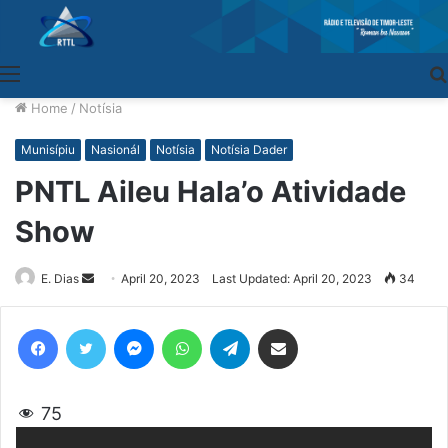
Menu
Home
/
Notísia
Munisípiu
Nasionál
Notísia
Notísia Dader
PNTL Aileu Hala’o Atividade
Show
E. Dias
Send
April 20, 2023
Last Updated: April 20, 2023
34
an
email
Facebook
Twitter
Messenger
WhatsApp
Telegram
Share via Email
75