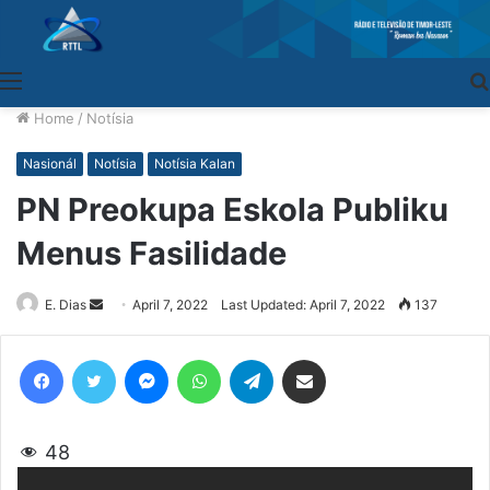
Menu
Home
/
Notísia
Nasionál
Notísia
Notísia Kalan
PN Preokupa Eskola Publiku
Menus Fasilidade
E. Dias
Send
April 7, 2022
Last Updated: April 7, 2022
137
an
email
Facebook
Twitter
Messenger
WhatsApp
Telegram
Share via Email
48