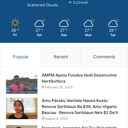
3.23 km/h
Scattered Clouds
28
27
27
27
28
℃
℃
℃
℃
℃
Fri
Sat
Sun
Mon
Tue
Popular
Recent
Comments
AMPM Apoiu Fundus Hodi Dezenvolve
Hortikultura
February 28, 2023
Amu Pároku Venilale Hasa’e Kustu
Renova Sertidaun Ba $30, Amu Vigario
Baucau : Renova Sertidaun Ne’e $2 De’it
August 8, 2022
Francisco Jeronimo Sei Tau Prioridade