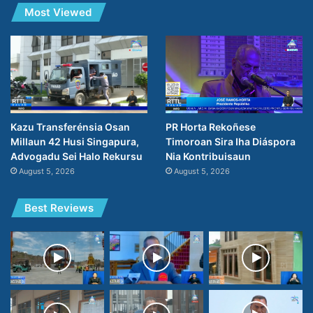
Most Viewed
PR Horta Rekoñese
Kazu Transferénsia Osan
Timoroan Sira Iha Diáspora
Millaun 42 Husi Singapura,
Nia Kontribuisaun
Advogadu Sei Halo Rekursu
August 5, 2026
August 5, 2026
Best Reviews