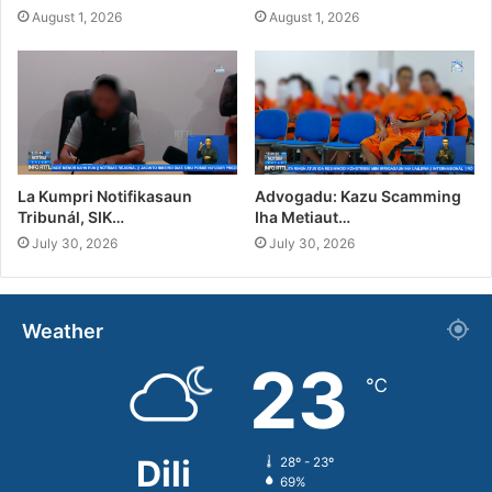
August 1, 2026
August 1, 2026
La Kumpri Notifikasaun
Advogadu: Kazu Scamming
Tribunál, SIK…
Iha Metiaut…
July 30, 2026
July 30, 2026
Weather
23
℃
Dili
28º - 23º
69%