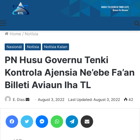
Menu
Home
/
Notísia
Nasionál
Notísia
Notísia Kalan
PN Husu Governu Tenki
Kontrola Ajensia Ne’ebe Fa’an
Billeti Aviaun Iha TL
E. Dias
Send
August 3, 2022
Last Updated: August 3, 2022
42
an
email
Facebook
Twitter
Messenger
WhatsApp
Telegram
Share via Email