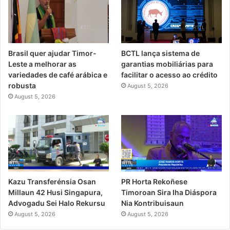
Brasil quer ajudar Timor-
BCTL lança sistema de
Leste a melhorar as
garantias mobiliárias para
variedades de café arábica e
facilitar o acesso ao crédito
robusta
August 5, 2026
August 5, 2026
PR Horta Rekoñese
Kazu Transferénsia Osan
Timoroan Sira Iha Diáspora
Millaun 42 Husi Singapura,
Nia Kontribuisaun
Advogadu Sei Halo Rekursu
August 5, 2026
August 5, 2026