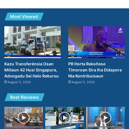
Most Viewed
PR Horta Rekoñese
Kazu Transferénsia Osan
Timoroan Sira Iha Diáspora
Millaun 42 Husi Singapura,
Nia Kontribuisaun
Advogadu Sei Halo Rekursu
August 5, 2026
August 5, 2026
Best Reviews