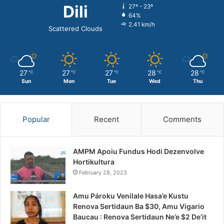
Dili
27º - 23º
64%
2.41 km/h
Scattered Clouds
27
27
27
28
28
℃
℃
℃
℃
℃
Sun
Mon
Tue
Wed
Thu
Popular
Recent
Comments
AMPM Apoiu Fundus Hodi Dezenvolve
Hortikultura
February 28, 2023
Amu Pároku Venilale Hasa’e Kustu
Renova Sertidaun Ba $30, Amu Vigario
Baucau : Renova Sertidaun Ne’e $2 De’it