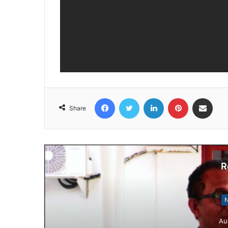
Facebook
Twitter
LinkedIn
Pinterest
Share via Email
Share
R
N
Au