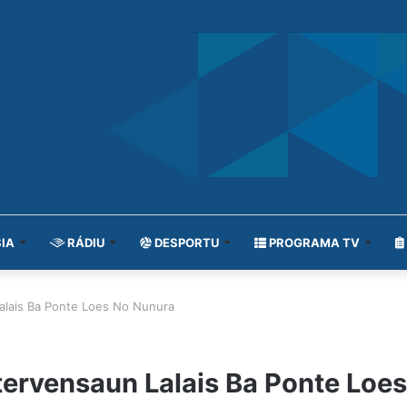
IA
RÁDIU
DESPORTU
PROGRAMA TV
alais Ba Ponte Loes No Nunura
tervensaun Lalais Ba Ponte Loe