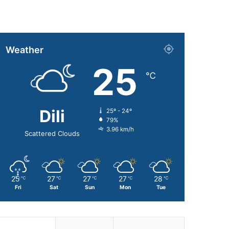
Weather
25
℃
Dili
25º - 24º
79%
3.96 km/h
Scattered Clouds
25
27
27
27
28
℃
℃
℃
℃
℃
Fri
Sat
Sun
Mon
Tue