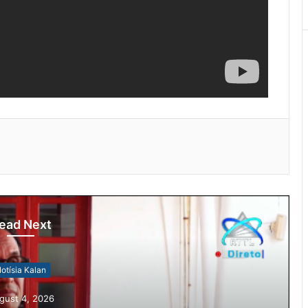
ead Next
otísia Kalan
gust 4, 2026