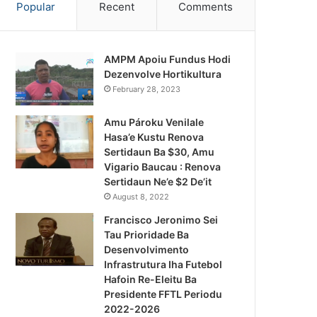
Popular
Recent
Comments
AMPM Apoiu Fundus Hodi
Dezenvolve Hortikultura
February 28, 2023
Amu Pároku Venilale
Hasa’e Kustu Renova
Sertidaun Ba $30, Amu
Vigario Baucau : Renova
Sertidaun Ne’e $2 De’it
August 8, 2022
Francisco Jeronimo Sei
Tau Prioridade Ba
Desenvolvimento
Infrastrutura Iha Futebol
Notísia Kalan
Hafoin Re-Eleitu Ba
Presidente FFTL Periodu
August 4, 2026
2022-2026