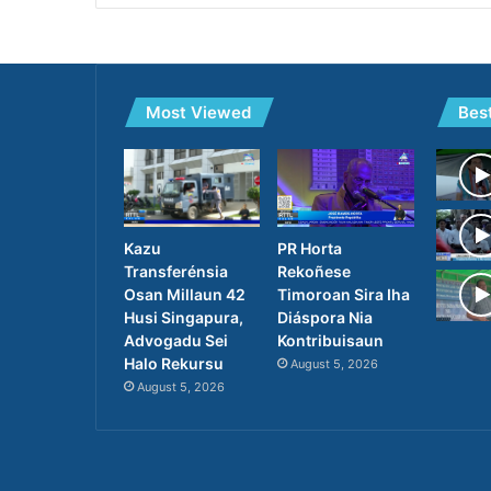
Most Viewed
Bes
PR Horta
Kazu
Rekoñese
Transferénsia
Timoroan Sira Iha
Osan Millaun 42
Diáspora Nia
Husi Singapura,
Kontribuisaun
Advogadu Sei
Halo Rekursu
August 5, 2026
August 5, 2026