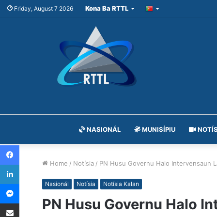
Kona Ba RTTL
Friday, August 7 2026
NASIONÁL
MUNISÍPIU
NOTÍS
Facebook
Home
/
Notísia
/
PN Husu Governu Halo Intervensaun L
LinkedIn
Messenger
Nasionál
Notísia
Notísia Kalan
PN Husu Governu Halo In
Share via Email