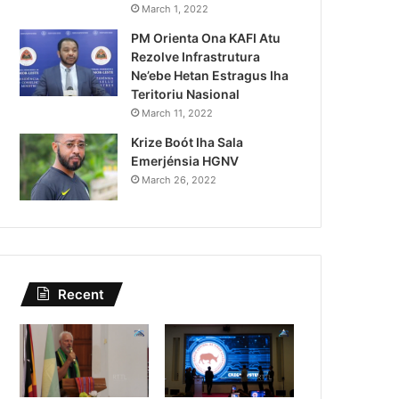
Lei Siberseguransa Ajuda Au
March 1, 2022
PM Orienta Ona KAFI Atu
Kaptura Autór Kriminozu h
Rezolve Infrastrutura
Estranjeiru
Ne’ebe Hetan Estragus Iha
Teritoriu Nasional
March 11, 2022
Krize Boót Iha Sala
Emerjénsia HGNV
March 26, 2022
Recent