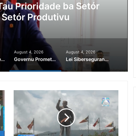
au Prioridade ba Setór
 Setór Produtivu
August 4, 2026
August 4, 2026
PR Horta Rekoñese Timoroan Sira Iha Diáspora Nia Kontribuisaun
Governu Promete Tau Prioridade ba Setór Minerais no Setór Produtivu
Lei Siberseguransa Ajuda Autoridade Polisiál Kaptura Autór Kriminozu ho Paradeiru Iha Estranjeiru