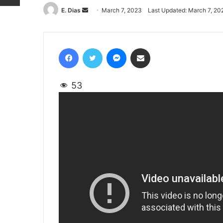
E. Dias
Send
March 7, 2023
Last Updated: March 7, 20
an
email
Facebook
Twitter
Messenger
Share via Email
53