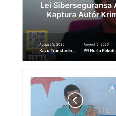
Lei Siberseguransa 
Kaptura Autór Kri
Est
August 5, 2026
August 5, 2026
Kazu Transferénsia Osan Millaun 42 Husi Singapura, Advogadu Sei Halo Rekursu