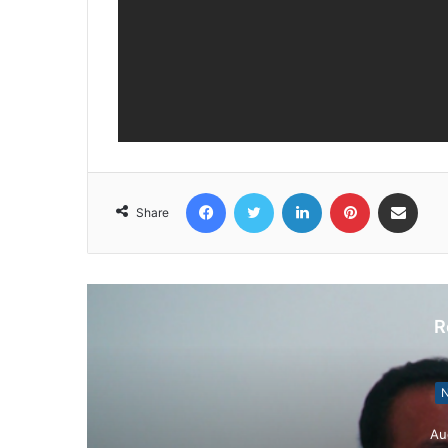
Facebook
Twitter
LinkedIn
Pinterest
Share via Email
Share
R
N
Au