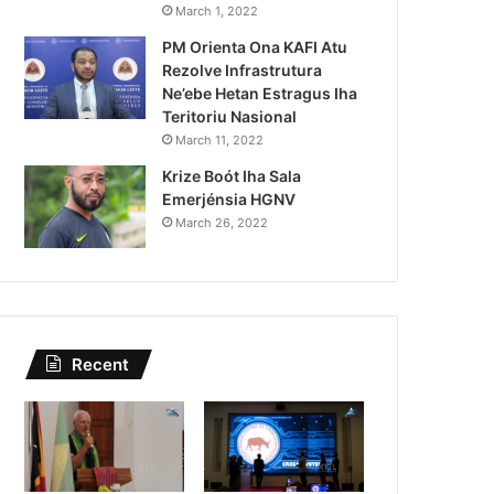
Kazu Transferénsia Osan M
March 1, 2022
PM Orienta Ona KAFI Atu
Singapura, Advogadu Sei
Rezolve Infrastrutura
Ne’ebe Hetan Estragus Iha
Teritoriu Nasional
March 11, 2022
Krize Boót Iha Sala
Emerjénsia HGNV
March 26, 2022
Recent