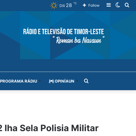
℃
28
Sidebar
Switch
Se
Follow
Dili
skin
for
Search
PROGRAMA RÁDIU
OPINÍAUN
for
ha Sela Polisia Militar