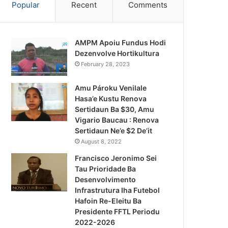
Popular
Recent
Comments
AMPM Apoiu Fundus Hodi
Dezenvolve Hortikultura
February 28, 2023
Amu Pároku Venilale
Hasa’e Kustu Renova
Sertidaun Ba $30, Amu
Vigario Baucau : Renova
Sertidaun Ne’e $2 De’it
August 8, 2022
Francisco Jeronimo Sei
Tau Prioridade Ba
Desenvolvimento
Infrastrutura Iha Futebol
Notísia Kalan
Hafoin Re-Eleitu Ba
Presidente FFTL Periodu
August 5, 2026
2022-2026