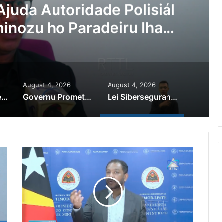
Ajuda Autoridade Polisiál
minozu ho Paradeiru Iha
ranjeiru
August 4, 2026
August 4, 2026
PR Horta Rekoñese Timoroan Sira Iha Diáspora Nia Kontribuisaun
Governu Promete Tau Prioridade ba Setór Minerais no Setór Produtivu
Lei Siberseguransa Ajuda Autoridade Polisiál Kaptura Autór Kriminozu ho Paradeiru Iha Estranjeiru