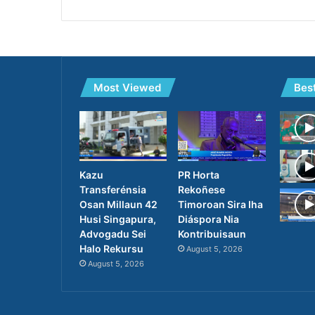
Most Viewed
Bes
PR Horta
Kazu
Rekoñese
Transferénsia
Timoroan Sira Iha
Osan Millaun 42
Diáspora Nia
Husi Singapura,
Kontribuisaun
Advogadu Sei
Halo Rekursu
August 5, 2026
August 5, 2026