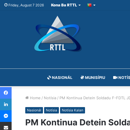
Kona Ba RTTL
Friday, August 7 2026
NASIONÁL
MUNISÍPIU
NOTÍS
Facebook
Home
/
Notísia
/
PM Kontinua Detein Soldadu F-FDTL JDC
LinkedIn
Messenger
Nasionál
Notísia
Notísia Kalan
PM Kontinua Detein Solda
Share via Email