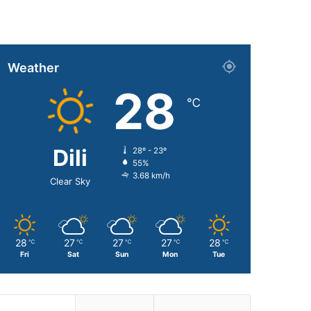
Weather
28
℃
Dili
28º - 23º
55%
3.68 km/h
Clear Sky
28
27
27
27
28
℃
℃
℃
℃
℃
Fri
Sat
Sun
Mon
Tue