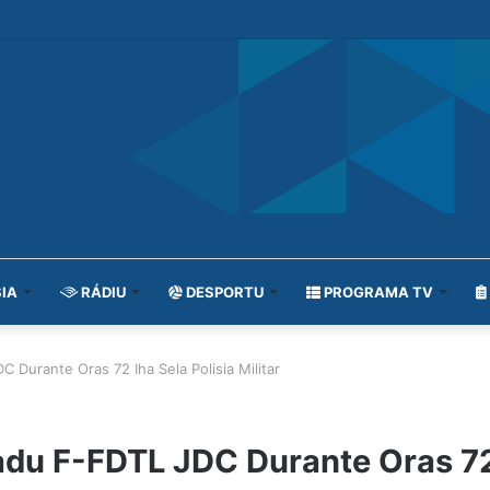
IA
RÁDIU
DESPORTU
PROGRAMA TV
 Durante Oras 72 Iha Sela Polisia Militar
du F-FDTL JDC Durante Oras 72 I