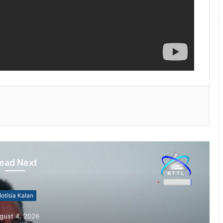
ead Next
otísia Kalan
gust 4, 2026