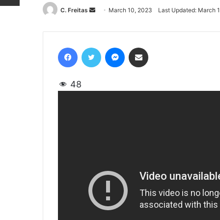
C. Freitas
Send
March 10, 2023
Last Updated: March 
an
email
Facebook
Twitter
Messenger
Share via Email
48