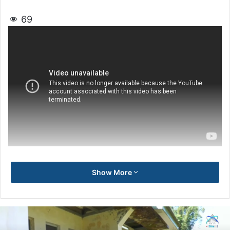
69
Show More