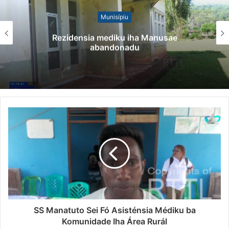
Munisípiu
Rezidensia mediku iha Manusae
abandonadu
SS Manatuto Sei Fó Asisténsia Médiku ba
Komunidade Iha Área Rurál