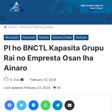
Menu
Home
/
Notísia
/
Notísia Dader
Munisípiu
Nasionál
Notísia
Notísia Dader
Notisias
PI ho BNCTL Kapasita Grupu
Rai no Empresta Osan Iha
Ainaro
E. Dias
Send
February 23, 2024
an
Last Updated: February 23, 2024
40
email
Facebook
Twitter
Messenger
WhatsApp
Telegram
Share via Email