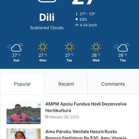
Dili
27º - 23º
63%
4.04 km/h
Scattered Clouds
27
27
27
28
28
℃
℃
℃
℃
℃
Sun
Mon
Tue
Wed
Thu
Popular
Recent
Comments
AMPM Apoiu Fundus Hodi Dezenvolve
Hortikultura
February 28, 2023
Amu Pároku Venilale Hasa’e Kustu
Renova Sertidaun Ba $30, Amu Vigario