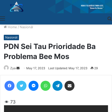
Menu
Home
/
Nasionál
Nasionál
PDN Sei Tau Prioridade Ba
Problema Bee Mos
Zya
Send
May 17, 2023
Last Updated: May 17, 2023
29
an
email
Facebook
Twitter
Messenger
WhatsApp
Telegram
Share via Email
73