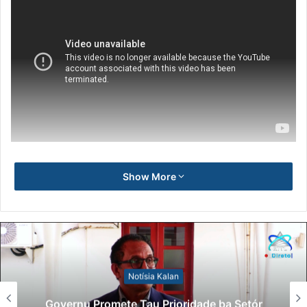
Show More
Notísia Kalan
Governu Promete Tau Prioridade ba Setór