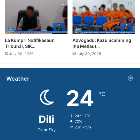
La Kumpri Notifikasaun
Advogadu: Kazu Scamming
Tribunál, SIK…
Iha Metiaut…
July 30, 2026
July 30, 2026
Weather
24
℃
Dili
24º - 23º
72%
2.61 km/h
Clear Sky