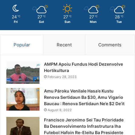
24
27
27
27
28
℃
℃
℃
℃
℃
Fri
Sat
Sun
Mon
Tue
Popular
Recent
Comments
AMPM Apoiu Fundus Hodi Dezenvolve
Hortikultura
February 28, 2023
Amu Pároku Venilale Hasa’e Kustu
Renova Sertidaun Ba $30, Amu Vigario
Baucau : Renova Sertidaun Ne’e $2 De’it
August 8, 2022
Francisco Jeronimo Sei Tau Prioridade
Ba Desenvolvimento Infrastrutura Iha
Futebol Hafoin Re-Eleitu Ba Presidente