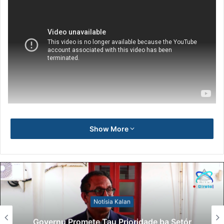
Show More
Notísia Kalan
Governu Promete Tau Prioridade ba Setór