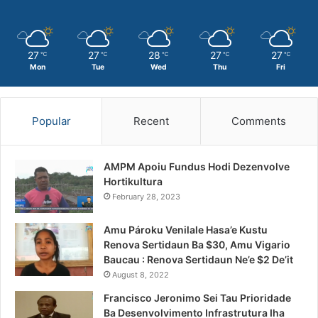
27
27
28
27
27
℃
℃
℃
℃
℃
Mon
Tue
Wed
Thu
Fri
Popular
Recent
Comments
AMPM Apoiu Fundus Hodi Dezenvolve
Hortikultura
February 28, 2023
Amu Pároku Venilale Hasa’e Kustu
Renova Sertidaun Ba $30, Amu Vigario
Baucau : Renova Sertidaun Ne’e $2 De’it
August 8, 2022
Francisco Jeronimo Sei Tau Prioridade
Ba Desenvolvimento Infrastrutura Iha