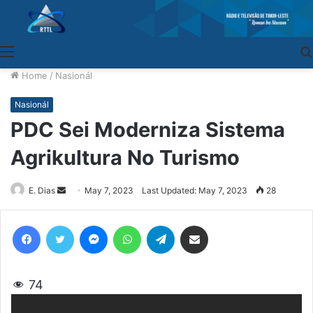
Menu
Home
/
Nasionál
Nasionál
PDC Sei Moderniza Sistema
Agrikultura No Turismo
E. Dias
Send
May 7, 2023
Last Updated: May 7, 2023
28
an
email
Facebook
Twitter
Messenger
WhatsApp
Telegram
Share via Email
74