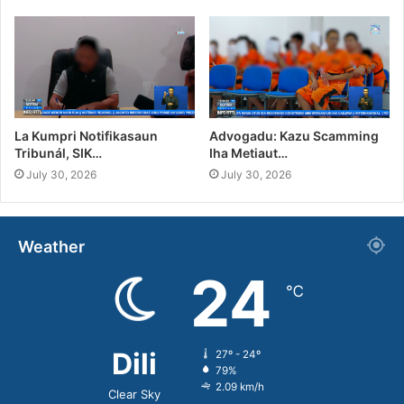
La Kumpri Notifikasaun
Advogadu: Kazu Scamming
Tribunál, SIK…
Iha Metiaut…
July 30, 2026
July 30, 2026
Weather
24
℃
Dili
27º - 24º
79%
2.09 km/h
Clear Sky