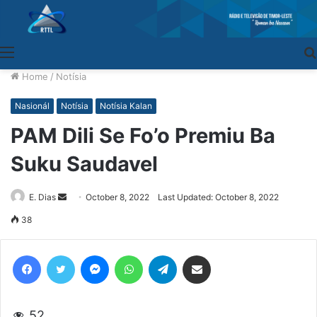
Menu
Home
/
Notísia
Nasionál
Notísia
Notísia Kalan
PAM Dili Se Fo’o Premiu Ba
Suku Saudavel
E. Dias
Send
October 8, 2022
Last Updated: October 8, 2022
an
38
email
Facebook
Twitter
Messenger
WhatsApp
Telegram
Share via Email
52