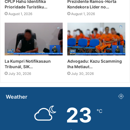
CPLP Hahú Identifika
Prezidente Ramos-Horta
Prioridade Turístiku…
Kondekora Líder no…
August 1, 2026
August 1, 2026
La Kumpri Notifikasaun
Advogadu: Kazu Scamming
Tribunál, SIK…
Iha Metiaut…
July 30, 2026
July 30, 2026
Weather
23
℃