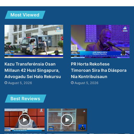
Most Viewed
PR Horta Rekoñese
Kazu Transferénsia Osan
Timoroan Sira Iha Diáspora
Millaun 42 Husi Singapura,
Nia Kontribuisaun
Advogadu Sei Halo Rekursu
August 5, 2026
August 5, 2026
Best Reviews