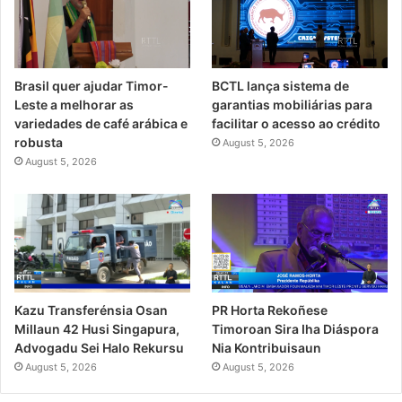
Brasil quer ajudar Timor-
BCTL lança sistema de
Leste a melhorar as
garantias mobiliárias para
variedades de café arábica e
facilitar o acesso ao crédito
robusta
August 5, 2026
August 5, 2026
PR Horta Rekoñese
Kazu Transferénsia Osan
Timoroan Sira Iha Diáspora
Millaun 42 Husi Singapura,
Nia Kontribuisaun
Advogadu Sei Halo Rekursu
August 5, 2026
August 5, 2026