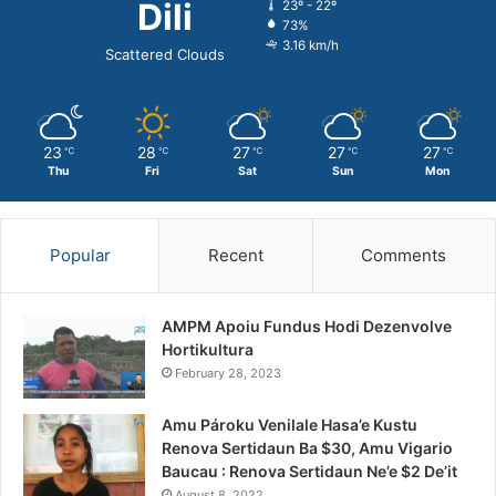
Dili
23º - 22º
73%
3.16 km/h
Scattered Clouds
23
28
27
27
27
℃
℃
℃
℃
℃
Thu
Fri
Sat
Sun
Mon
Popular
Recent
Comments
AMPM Apoiu Fundus Hodi Dezenvolve
Hortikultura
February 28, 2023
Amu Pároku Venilale Hasa’e Kustu
Renova Sertidaun Ba $30, Amu Vigario
Baucau : Renova Sertidaun Ne’e $2 De’it
August 8, 2022