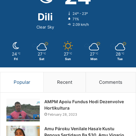
Dili
24º - 23º
71%
2.09 km/h
Clear Sky
24
27
27
27
28
℃
℃
℃
℃
℃
Fri
Sat
Sun
Mon
Tue
Popular
Recent
Comments
AMPM Apoiu Fundus Hodi Dezenvolve
Hortikultura
February 28, 2023
Amu Pároku Venilale Hasa’e Kustu
Renova Sertidaun Ba $30, Amu Vigario