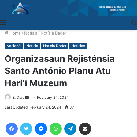
Menu
Home
/
Notísia
/
Notísia Dader
Nasionál
Notísia
Notísia Dader
Notisias
Organizasaun Rejisténsia
Santo António Planu Atu
Hari’i Muzeum
E. Dias
Send
February 24, 2024
an
Last Updated: February 24, 2024
37
email
Facebook
Twitter
Messenger
WhatsApp
Telegram
Share via Email