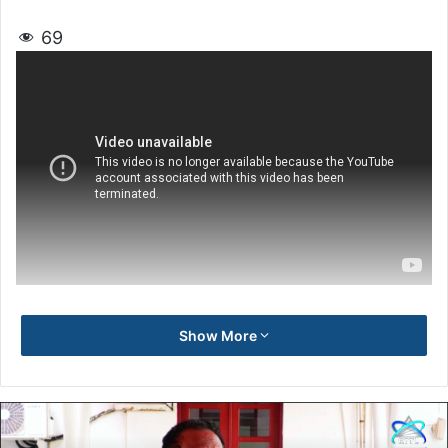
69
Show More