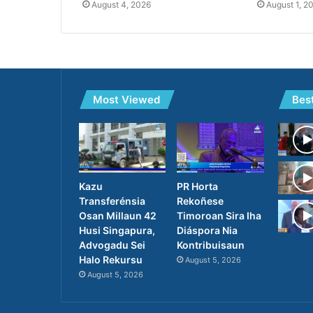
August 4, 2026
August 1, 2
Most Viewed
Bes
PR Horta
Kazu
Rekoñese
Transferénsia
Timoroan Sira Iha
Osan Millaun 42
Diáspora Nia
Husi Singapura,
Kontribuisaun
Advogadu Sei
Halo Rekursu
August 5, 2026
August 5, 2026