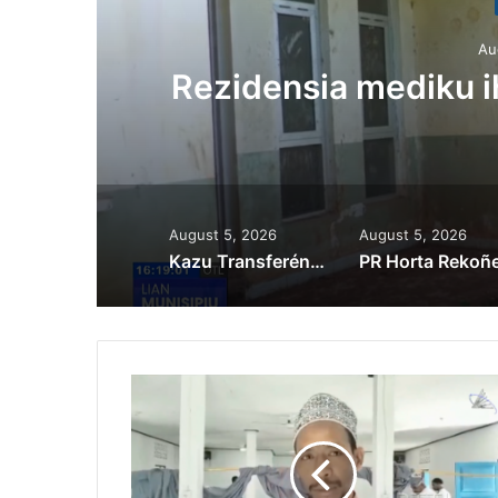
Au
ora
Rezidensia mediku 
August 5, 2026
August 5, 2026
Kazu Transferénsia Osan Millaun 42 Husi Singapura, Advogadu Sei Halo Rekursu