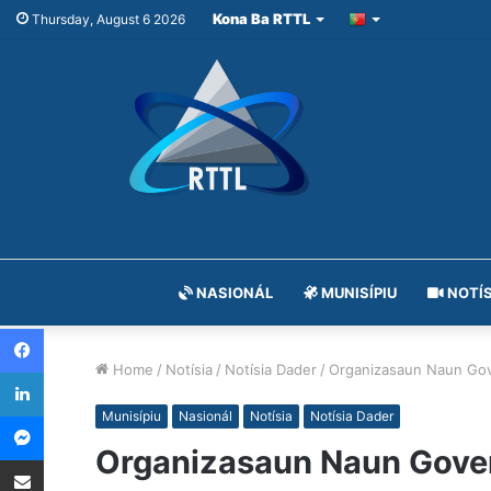
Kona Ba RTTL
Thursday, August 6 2026
NASIONÁL
MUNISÍPIU
NOTÍS
Facebook
Home
/
Notísia
/
Notísia Dader
/
Organizasaun Naun Gov
LinkedIn
Messenger
Munisípiu
Nasionál
Notísia
Notísia Dader
Organizasaun Naun Gover
Share via Email