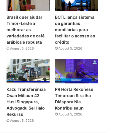
Brasil quer ajudar
BCTL lança sistema
Timor-Leste a
de garantias
melhorar as
mobiliárias para
variedades de café
facilitar o acesso ao
arábica e robusta
crédito
August 5, 2026
August 5, 2026
PR Horta Rekoñese
Kazu Transferénsia
Timoroan Sira Iha
Osan Millaun 42
Diáspora Nia
Husi Singapura,
Kontribuisaun
Advogadu Sei Halo
Rekursu
August 5, 2026
August 5, 2026