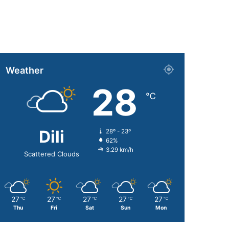
Weather
28
℃
Dili
28º - 23º
62%
3.29 km/h
Scattered Clouds
27
27
27
27
27
℃
℃
℃
℃
℃
Thu
Fri
Sat
Sun
Mon