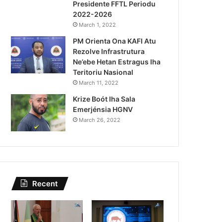
Presidente FFTL Periodu
August 4, 2026
2022-2026
Governu Promete Tau Prio
March 1, 2022
PM Orienta Ona KAFI Atu
Minerais no Setór P
Rezolve Infrastrutura
Ne’ebe Hetan Estragus Iha
Teritoriu Nasional
March 11, 2022
Krize Boót Iha Sala
Emerjénsia HGNV
March 26, 2022
Recent