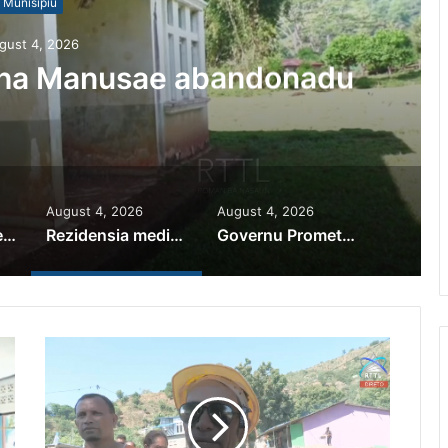
Munisípiu
gust 4, 2026
iha Manusae abandonadu
August 4, 2026
August 4, 2026
PR Horta Rekoñese Timoroan Sira Iha Diáspora Nia Kontribuisaun
Rezidensia mediku iha Manusae abandonadu
Governu Promete Tau Prioridade ba Setór Minerais no Setór Produtivu