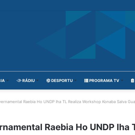
IA
RÁDIU
DESPORTU
PROGRAMA TV
ernamental Raebia Ho UNDP Iha TL Realiza Workshop Konaba Salva Gu
namental Raebia Ho UNDP Iha 