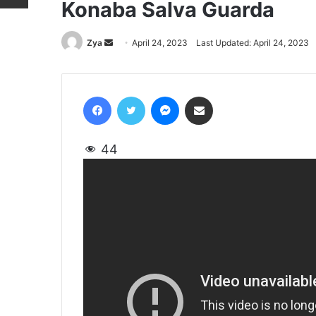
Konaba Salva Guarda
Zya
Send
April 24, 2023
Last Updated: April 24, 2023
an
email
Facebook
Twitter
Messenger
Share via Email
44