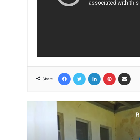
Facebook
Twitter
LinkedIn
Pinterest
Share via Email
Share
R