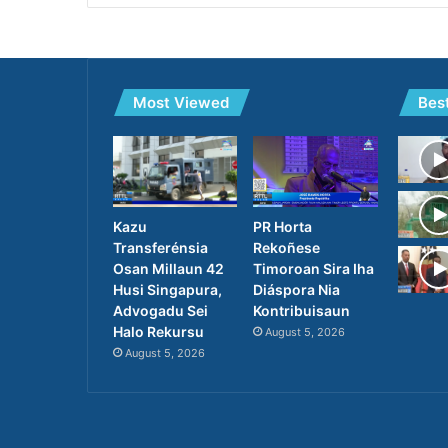
Most Viewed
Bes
PR Horta
Kazu
Rekoñese
Transferénsia
Timoroan Sira Iha
Osan Millaun 42
Diáspora Nia
Husi Singapura,
Kontribuisaun
Advogadu Sei
Halo Rekursu
August 5, 2026
August 5, 2026