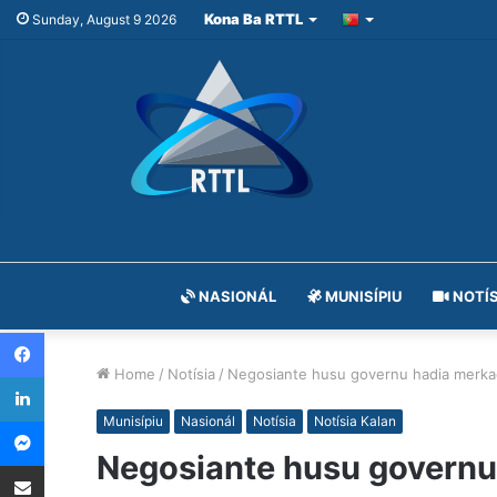
Kona Ba RTTL
Sunday, August 9 2026
NASIONÁL
MUNISÍPIU
NOTÍS
Facebook
Home
/
Notísia
/
Negosiante husu governu hadia merk
LinkedIn
Messenger
Munisípiu
Nasionál
Notísia
Notísia Kalan
Negosiante husu govern
Share via Email