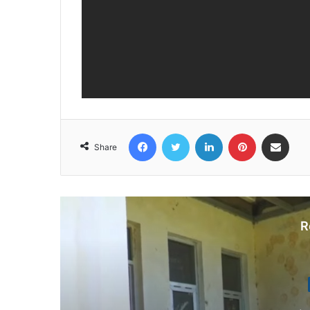
Facebook
Twitter
LinkedIn
Pinterest
Share via Email
Share
R