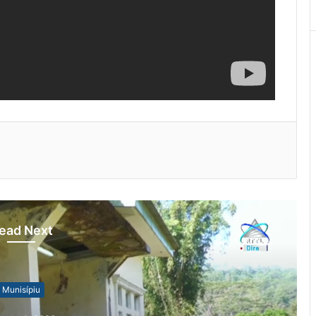
ead Next
Munisípiu