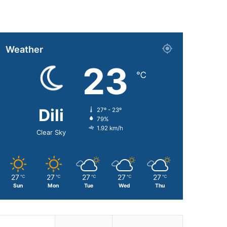
Weather
23
℃
Dili
27º - 23º
79%
1.92 km/h
Clear Sky
27
27
27
27
27
℃
℃
℃
℃
℃
Sun
Mon
Tue
Wed
Thu