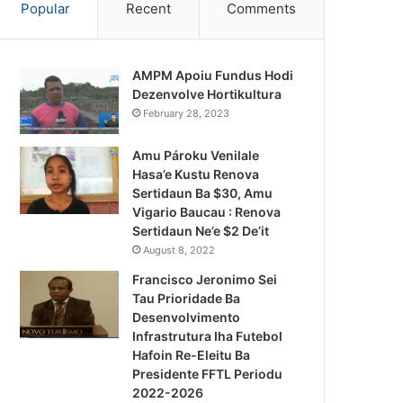
Popular
Recent
Comments
AMPM Apoiu Fundus Hodi
Dezenvolve Hortikultura
February 28, 2023
Amu Pároku Venilale
Hasa’e Kustu Renova
Sertidaun Ba $30, Amu
Vigario Baucau : Renova
Sertidaun Ne’e $2 De’it
August 8, 2022
Francisco Jeronimo Sei
Tau Prioridade Ba
Desenvolvimento
Infrastrutura Iha Futebol
Notísia Kalan
Hafoin Re-Eleitu Ba
Presidente FFTL Periodu
August 4, 2026
2022-2026