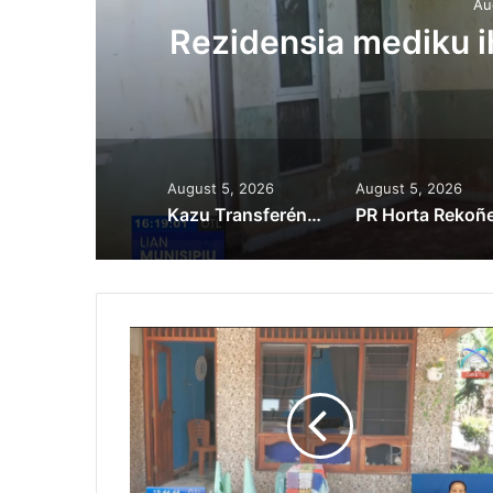
Au
ora
Rezidensia mediku 
August 5, 2026
August 5, 2026
Kazu Transferénsia Osan Millaun 42 Husi Singapura, Advogadu Sei Halo Rekursu