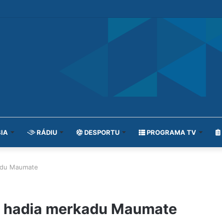
IA
RÁDIU
DESPORTU
PROGRAMA TV
adu Maumate
u hadia merkadu Maumate