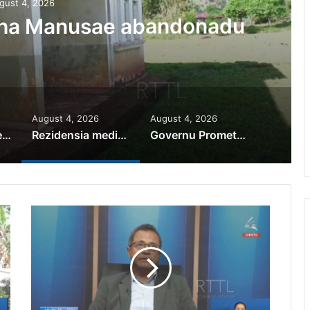
gust 4, 2026
iha Manusae abandonadu
August 4, 2026
August 4, 2026
PR Horta Rekoñese Timoroan Sira Iha Diáspora Nia Kontribuisaun
Rezidensia mediku iha Manusae abandonadu
Governu Promete Tau Prioridade ba Setór Minerais no Setór Produtivu