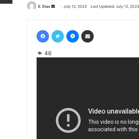
E. Dias
Send
July 12, 2023
Last Updated: July 12, 202
an
email
Facebook
Twitter
Messenger
Share via Email
46