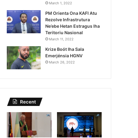
Governu Promete Tau Prio
March 1, 2022
PM Orienta Ona KAFI Atu
Minerais no Setór P
Rezolve Infrastrutura
Ne’ebe Hetan Estragus Iha
Teritoriu Nasional
March 11, 2022
Krize Boót Iha Sala
Emerjénsia HGNV
March 26, 2022
Recent