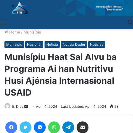
Menu
Home
/
Munisípiu
Munisípiu
Nasionál
Notísia
Notísia Dader
Notisias
Munisípiu Haat Sai Alvu ba
Programa Ai han Nutritivu
Husi Ajénsia Internasional
USAID
E. Dias
Send
April 4, 2024
Last Updated: April 4, 2024
28
an
email
Facebook
Twitter
Messenger
WhatsApp
Telegram
Share via Email