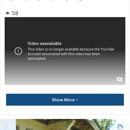
58
Show More