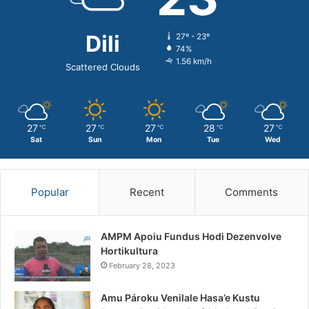
Dili
27º - 23º
74%
1.56 km/h
Scattered Clouds
27
27
27
28
27
℃
℃
℃
℃
℃
Sat
Sun
Mon
Tue
Wed
Popular
Recent
Comments
AMPM Apoiu Fundus Hodi Dezenvolve
Hortikultura
February 28, 2023
Amu Pároku Venilale Hasa’e Kustu