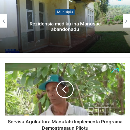
Munisípiu
Rezidensia mediku iha Manusae
abandonadu
Servisu Agrikultura Manufahi Implementa Programa
Demostrasaun Pilotu