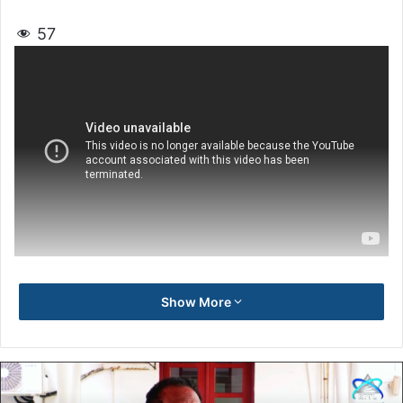
57
Show More