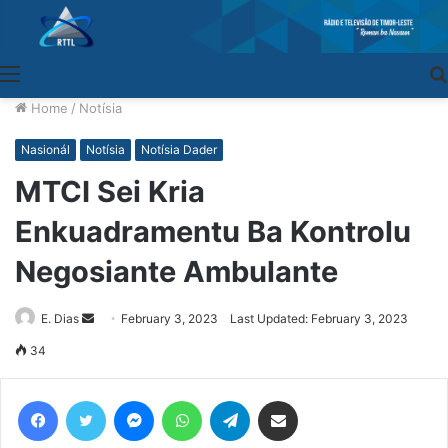
Menu
Home
/
Notísia
Nasionál
Notísia
Notísia Dader
MTCI Sei Kria
Enkuadramentu Ba Kontrolu
Negosiante Ambulante
E. Dias
Send
February 3, 2023
Last Updated: February 3, 2023
an
34
email
Facebook
Twitter
Messenger
WhatsApp
Telegram
Share via Email