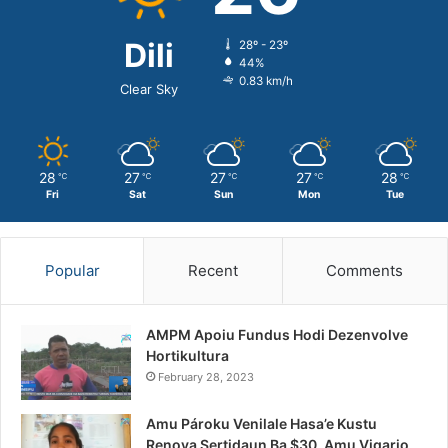
Dili
28º - 23º
44%
0.83 km/h
Clear Sky
28
27
27
27
28
℃
℃
℃
℃
℃
Fri
Sat
Sun
Mon
Tue
Popular
Recent
Comments
AMPM Apoiu Fundus Hodi Dezenvolve
Hortikultura
February 28, 2023
Amu Pároku Venilale Hasa’e Kustu
Renova Sertidaun Ba $30, Amu Vigario