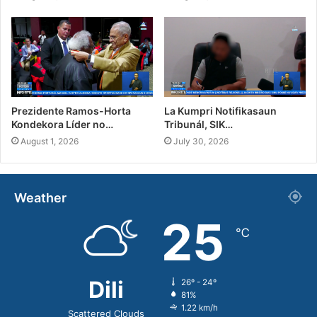
Prezidente Ramos-Horta
La Kumpri Notifikasaun
Kondekora Líder no…
Tribunál, SIK…
August 1, 2026
July 30, 2026
Weather
25
℃
Dili
26º - 24º
81%
1.22 km/h
Scattered Clouds