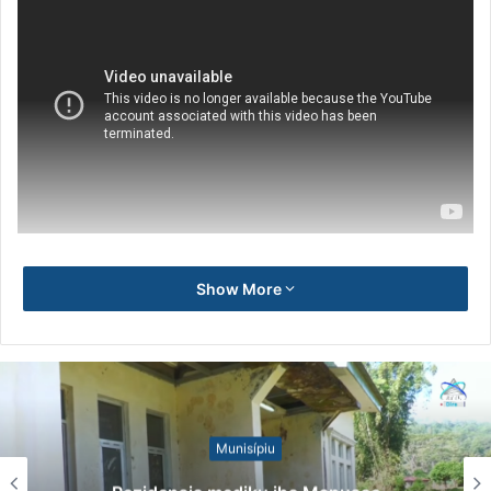
Show More
Munisípiu