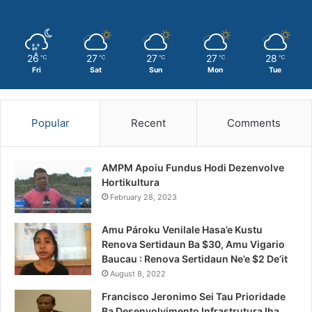
26
27
27
27
28
℃
℃
℃
℃
℃
Fri
Sat
Sun
Mon
Tue
Popular
Recent
Comments
AMPM Apoiu Fundus Hodi Dezenvolve
Hortikultura
February 28, 2023
Amu Pároku Venilale Hasa’e Kustu
Renova Sertidaun Ba $30, Amu Vigario
Baucau : Renova Sertidaun Ne’e $2 De’it
August 8, 2022
Francisco Jeronimo Sei Tau Prioridade
Ba Desenvolvimento Infrastrutura Iha