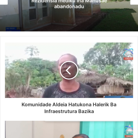
Rezidensia mediku iha Manusae
abandonadu
Komunidade Aldeia Hatukona Halerik Ba
Infraestrutura Bazika