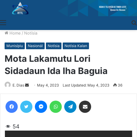
Menu
Home
/
Notísia
Munisípiu
Nasionál
Notísia
Notísia Kalan
Mota Lakamutu Lori
Sidadaun Ida Iha Baguia
E. Dias
Send
May 4, 2023
Last Updated: May 4, 2023
36
an
email
Facebook
Twitter
Messenger
WhatsApp
Telegram
Share via Email
54