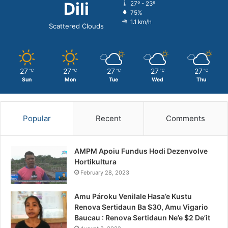
Dili
27º - 23º
75%
1.1 km/h
Scattered Clouds
27
27
27
27
27
℃
℃
℃
℃
℃
Sun
Mon
Tue
Wed
Thu
Popular
Recent
Comments
AMPM Apoiu Fundus Hodi Dezenvolve
Hortikultura
February 28, 2023
Amu Pároku Venilale Hasa’e Kustu
Renova Sertidaun Ba $30, Amu Vigario
Baucau : Renova Sertidaun Ne’e $2 De’it