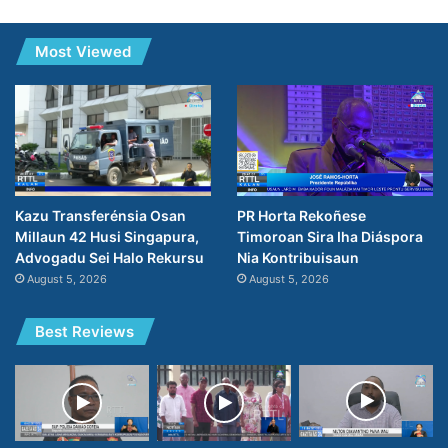
Most Viewed
PR Horta Rekoñese
Kazu Transferénsia Osan
Timoroan Sira Iha Diáspora
Millaun 42 Husi Singapura,
Nia Kontribuisaun
Advogadu Sei Halo Rekursu
August 5, 2026
August 5, 2026
Best Reviews