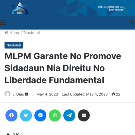
Menu
Home
/
Nasionál
Nasionál
MLPM Garante No Promove
Sidadaun Nia Direitu No
Liberdade Fundamental
E. Dias
Send
May 4, 2023
Last Updated: May 4, 2023
22
an
email
Facebook
Twitter
Messenger
WhatsApp
Telegram
Share via Email
36