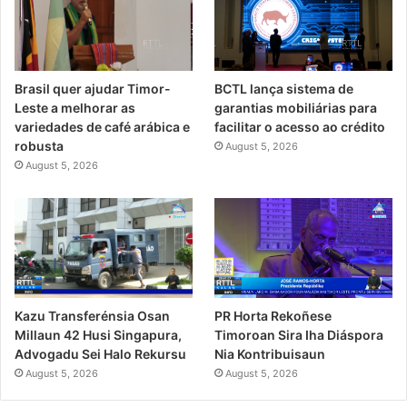
Brasil quer ajudar Timor-
BCTL lança sistema de
Leste a melhorar as
garantias mobiliárias para
variedades de café arábica e
facilitar o acesso ao crédito
robusta
August 5, 2026
August 5, 2026
PR Horta Rekoñese
Kazu Transferénsia Osan
Timoroan Sira Iha Diáspora
Millaun 42 Husi Singapura,
Nia Kontribuisaun
Advogadu Sei Halo Rekursu
August 5, 2026
August 5, 2026