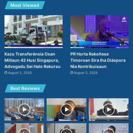
Most Viewed
PR Horta Rekoñese
Kazu Transferénsia Osan
Timoroan Sira Iha Diáspora
Millaun 42 Husi Singapura,
Nia Kontribuisaun
Advogadu Sei Halo Rekursu
August 5, 2026
August 5, 2026
Best Reviews