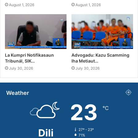
August 1, 2026
August 1, 2026
La Kumpri Notifikasaun
Advogadu: Kazu Scamming
Tribunál, SIK…
Iha Metiaut…
July 30, 2026
July 30, 2026
Weather
23
℃
Dili
27º - 23º
71%