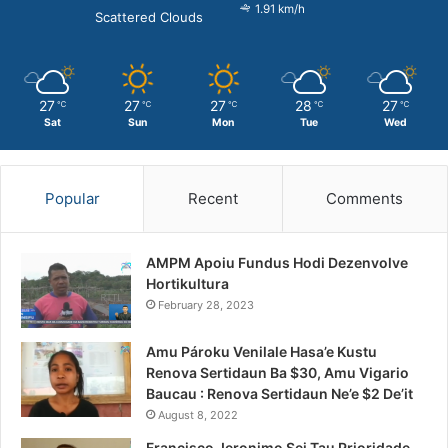
1.91 km/h
Scattered Clouds
27
27
27
28
27
℃
℃
℃
℃
℃
Sat
Sun
Mon
Tue
Wed
Popular
Recent
Comments
AMPM Apoiu Fundus Hodi Dezenvolve
Hortikultura
February 28, 2023
Amu Pároku Venilale Hasa’e Kustu
Renova Sertidaun Ba $30, Amu Vigario
Baucau : Renova Sertidaun Ne’e $2 De’it
August 8, 2022
Francisco Jeronimo Sei Tau Prioridade