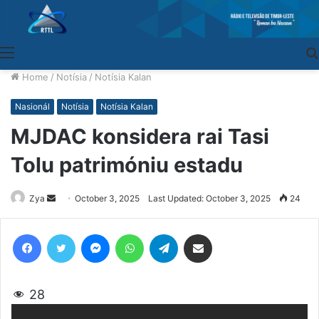
Menu
Home
/
Notísia
/
Notísia Kalan
Nasionál
Notísia
Notísia Kalan
MJDAC konsidera rai Tasi
Tolu patrimóniu estadu
Zya
Send
October 3, 2025
Last Updated: October 3, 2025
24
an
email
Facebook
Twitter
Messenger
WhatsApp
Telegram
Share via Email
28