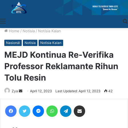
Menu
Home
/
Notísia
/
Notísia Kalan
Nasionál
Notísia
Notísia Kalan
MEJD Kontinua Re-Verifika
Professor Reklamante Rihun
Tolu Resin
Zya
Send
April 12, 2023
Last Updated: April 12, 2023
42
an
email
Facebook
Twitter
Messenger
WhatsApp
Telegram
Share via Email