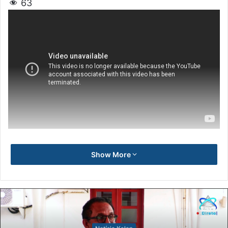
63
Show More