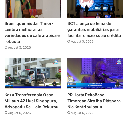
Brasil quer ajudar Timor-
BCTL lança sistema de
Leste a melhorar as
garantias mobiliárias para
variedades de café arábica e
facilitar o acesso ao crédito
robusta
August 5, 2026
August 5, 2026
PR Horta Rekoñese
Kazu Transferénsia Osan
Timoroan Sira Iha Diáspora
Millaun 42 Husi Singapura,
Nia Kontribuisaun
Advogadu Sei Halo Rekursu
August 5, 2026
August 5, 2026