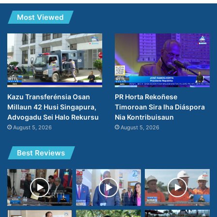
Most Viewed
PR Horta Rekoñese
Kazu Transferénsia Osan
Timoroan Sira Iha Diáspora
Millaun 42 Husi Singapura,
Nia Kontribuisaun
Advogadu Sei Halo Rekursu
August 5, 2026
August 5, 2026
Best Reviews