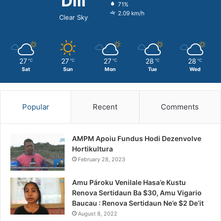
Dili
71%
2.09 km/h
Clear Sky
27
27
27
28
28
℃
℃
℃
℃
℃
Sat
Sun
Mon
Tue
Wed
Popular
Recent
Comments
AMPM Apoiu Fundus Hodi Dezenvolve
Hortikultura
February 28, 2023
Amu Pároku Venilale Hasa’e Kustu
Renova Sertidaun Ba $30, Amu Vigario
Baucau : Renova Sertidaun Ne’e $2 De’it
August 8, 2022