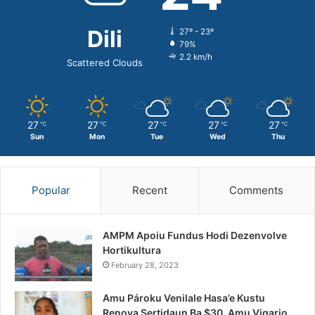
Dili
27º - 23º
79%
2.2 km/h
Scattered Clouds
27
27
27
27
27
℃
℃
℃
℃
℃
Sun
Mon
Tue
Wed
Thu
Popular
Recent
Comments
AMPM Apoiu Fundus Hodi Dezenvolve
Hortikultura
February 28, 2023
Amu Pároku Venilale Hasa’e Kustu
Renova Sertidaun Ba $30, Amu Vigario