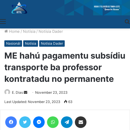
Menu
Home
/
Notísia
/
Notísia Dader
Nasionál
Notísia
Notísia Dader
ME hahú pagamentu subsídiu
transporte ba professor
kontratadu no permanente
E. Dias
Send
November 23, 2023
an
Last Updated: November 23, 2023
63
email
Facebook
Twitter
Messenger
WhatsApp
Telegram
Share via Email