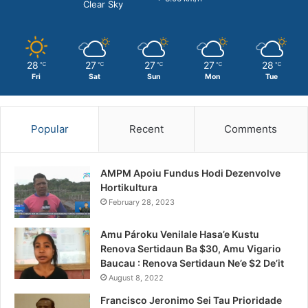
Clear Sky
28
27
27
27
28
℃
℃
℃
℃
℃
Fri
Sat
Sun
Mon
Tue
Popular
Recent
Comments
AMPM Apoiu Fundus Hodi Dezenvolve
Hortikultura
February 28, 2023
Amu Pároku Venilale Hasa’e Kustu
Renova Sertidaun Ba $30, Amu Vigario
Baucau : Renova Sertidaun Ne’e $2 De’it
August 8, 2022
Francisco Jeronimo Sei Tau Prioridade