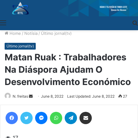
Menu
Home
/
Notísia
/
Último jornal(tv)
Último jornal(tv)
Matan Ruak : Trabalhadores
Na Diáspora Ajudam O
Desenvolvimento Económico
N. freitas
Send
June 8, 2022
Last Updated: June 8, 2022
27
an
email
Facebook
Twitter
Messenger
WhatsApp
Telegram
Share via Email
17