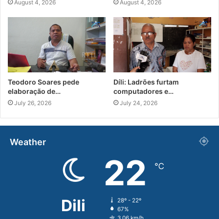
August 4, 2026
August 4, 2026
Teodoro Soares pede
Díli: Ladrões furtam
elaboração de…
computadores e…
July 26, 2026
July 24, 2026
Weather
22
℃
Dili
28º - 22º
67%
3.06 km/h