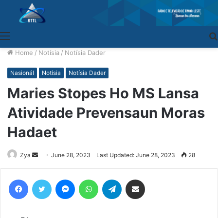
Menu
Home
/
Notísia
/
Notísia Dader
Nasionál
Notísia
Notísia Dader
Maries Stopes Ho MS Lansa
Atividade Prevensaun Moras
Hadaet
Zya
Send
June 28, 2023
Last Updated: June 28, 2023
28
an
email
Facebook
Twitter
Messenger
WhatsApp
Telegram
Share via Email