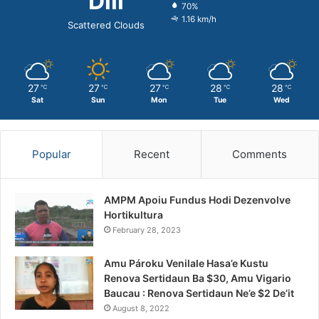
Dili
70%
1.16 km/h
Scattered Clouds
27
27
27
28
28
℃
℃
℃
℃
℃
Sat
Sun
Mon
Tue
Wed
Popular
Recent
Comments
AMPM Apoiu Fundus Hodi Dezenvolve
Hortikultura
February 28, 2023
Amu Pároku Venilale Hasa’e Kustu
Renova Sertidaun Ba $30, Amu Vigario
Baucau : Renova Sertidaun Ne’e $2 De’it
August 8, 2022