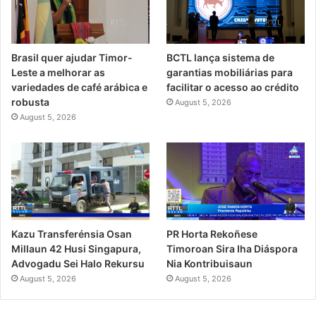
Brasil quer ajudar Timor-
BCTL lança sistema de
Leste a melhorar as
garantias mobiliárias para
variedades de café arábica e
facilitar o acesso ao crédito
robusta
August 5, 2026
August 5, 2026
PR Horta Rekoñese
Kazu Transferénsia Osan
Timoroan Sira Iha Diáspora
Millaun 42 Husi Singapura,
Nia Kontribuisaun
Advogadu Sei Halo Rekursu
August 5, 2026
August 5, 2026