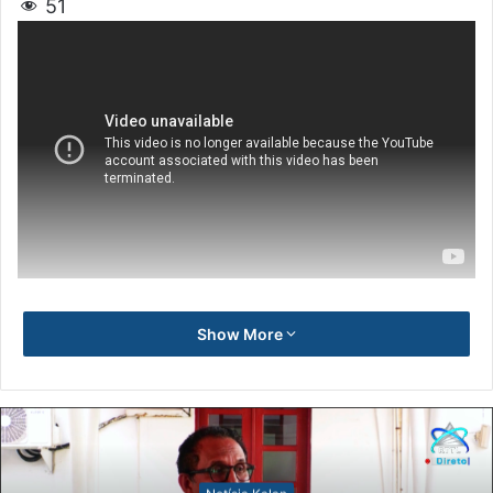
51
Show More
Notísia Kala