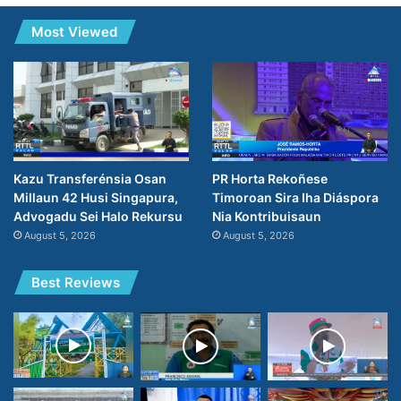
Most Viewed
PR Horta Rekoñese
Kazu Transferénsia Osan
Timoroan Sira Iha Diáspora
Millaun 42 Husi Singapura,
Nia Kontribuisaun
Advogadu Sei Halo Rekursu
August 5, 2026
August 5, 2026
Best Reviews