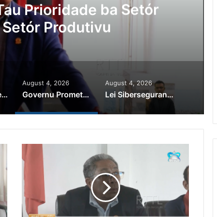
au Prioridade ba Setór
 Setór Produtivu
August 4, 2026
August 4, 2026
PR Horta Rekoñese Timoroan Sira Iha Diáspora Nia Kontribuisaun
Governu Promete Tau Prioridade ba Setór Minerais no Setór Produtivu
Lei Siberseguransa Ajuda Autoridade Polisiál Kaptura Autór Kriminozu ho Paradeiru Iha Estranjeiru