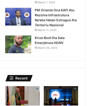
Lei Siberseguransa Ajuda Au
March 1, 2022
PM Orienta Ona KAFI Atu
Kaptura Autór Kriminozu h
Rezolve Infrastrutura
Estranjeiru
Ne’ebe Hetan Estragus Iha
Teritoriu Nasional
March 11, 2022
Krize Boót Iha Sala
Emerjénsia HGNV
March 26, 2022
Recent