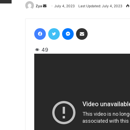
Zya
Send
July 4, 2023
Last Updated: July 4, 2023
an
email
Facebook
Twitter
Messenger
Share via Email
49