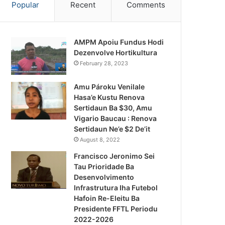
Popular
Recent
Comments
AMPM Apoiu Fundus Hodi
Dezenvolve Hortikultura
February 28, 2023
Amu Pároku Venilale
Hasa’e Kustu Renova
Sertidaun Ba $30, Amu
Vigario Baucau : Renova
Sertidaun Ne’e $2 De’it
August 8, 2022
Francisco Jeronimo Sei
Tau Prioridade Ba
Desenvolvimento
Infrastrutura Iha Futebol
Notísia Kalan
Hafoin Re-Eleitu Ba
Presidente FFTL Periodu
August 4, 2026
2022-2026