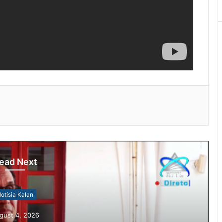
ead Next
otísia Kalan
gust 4, 2026