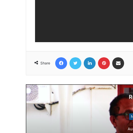
Facebook
Twitter
LinkedIn
Pinterest
Share via Email
Share
R
N
Au