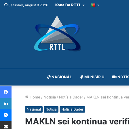
Kona Ba RTTL
Saturday, August 8 2026
NASIONÁL
MUNISÍPIU
NOTÍS
Facebook
Home
/
Notísia
/
Notísia Dader
/
MAKLN sei kontinua ver
LinkedIn
Messenger
Nasionál
Notísia
Notísia Dader
MAKLN sei kontinua veri
Share via Email