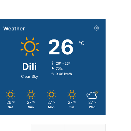
Weather
26
℃
Dili
26º - 23º
72%
3.48 km/h
Clear Sky
26
27
27
27
27
℃
℃
℃
℃
℃
Sat
Sun
Mon
Tue
Wed