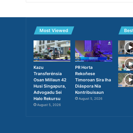
Most Viewed
Bes
PR Horta
Kazu
Rekoñese
Transferénsia
Timoroan Sira Iha
Osan Millaun 42
Diáspora Nia
Husi Singapura,
Kontribuisaun
Advogadu Sei
Halo Rekursu
August 5, 2026
August 5, 2026