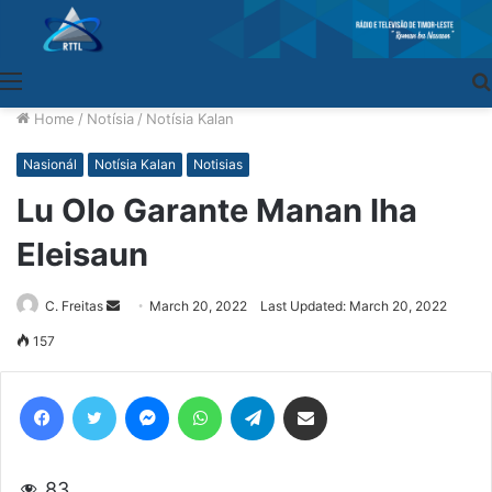
Menu
Home
/
Notísia
/
Notísia Kalan
Nasionál
Notísia Kalan
Notisias
Lu Olo Garante Manan Iha
Eleisaun
C. Freitas
Send
March 20, 2022
Last Updated: March 20, 2022
an
157
email
Facebook
Twitter
Messenger
WhatsApp
Telegram
Share via Email
83