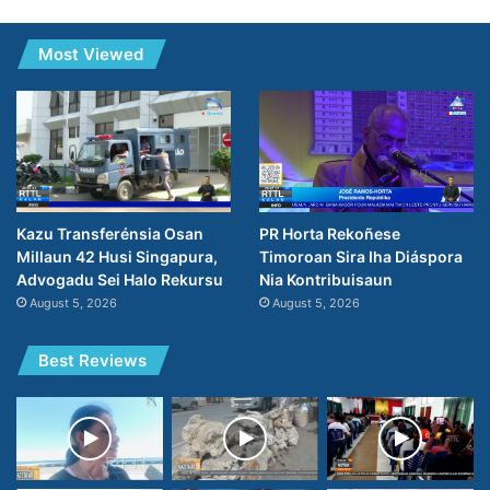
Most Viewed
PR Horta Rekoñese
Kazu Transferénsia Osan
Timoroan Sira Iha Diáspora
Millaun 42 Husi Singapura,
Nia Kontribuisaun
Advogadu Sei Halo Rekursu
August 5, 2026
August 5, 2026
Best Reviews