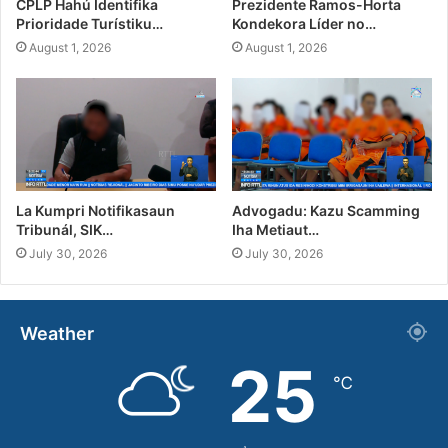
CPLP Hahú Identifika
Prezidente Ramos-Horta
Prioridade Turístiku…
Kondekora Líder no…
August 1, 2026
August 1, 2026
La Kumpri Notifikasaun
Advogadu: Kazu Scamming
Tribunál, SIK…
Iha Metiaut…
July 30, 2026
July 30, 2026
Weather
25
℃