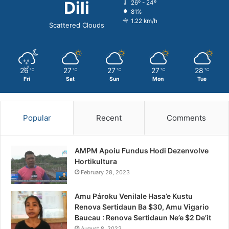
Dili
26º - 24º
81%
1.22 km/h
Scattered Clouds
26
27
27
27
28
℃
℃
℃
℃
℃
Fri
Sat
Sun
Mon
Tue
Popular
Recent
Comments
AMPM Apoiu Fundus Hodi Dezenvolve
Hortikultura
February 28, 2023
Amu Pároku Venilale Hasa’e Kustu
Renova Sertidaun Ba $30, Amu Vigario
Baucau : Renova Sertidaun Ne’e $2 De’it
August 8, 2022