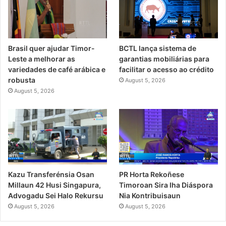
Brasil quer ajudar Timor-
BCTL lança sistema de
Leste a melhorar as
garantias mobiliárias para
variedades de café arábica e
facilitar o acesso ao crédito
robusta
August 5, 2026
August 5, 2026
PR Horta Rekoñese
Kazu Transferénsia Osan
Timoroan Sira Iha Diáspora
Millaun 42 Husi Singapura,
Nia Kontribuisaun
Advogadu Sei Halo Rekursu
August 5, 2026
August 5, 2026