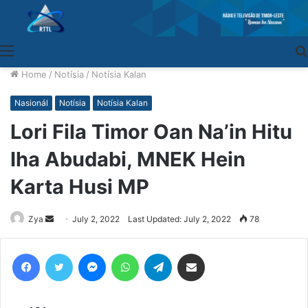
Menu
Home
/
Notísia
/
Notísia Kalan
Nasionál
Notísia
Notísia Kalan
Lori Fila Timor Oan Na’in Hitu
Iha Abudabi, MNEK Hein
Karta Husi MP
Zya
Send
July 2, 2022
Last Updated: July 2, 2022
78
an
email
Facebook
Twitter
Messenger
WhatsApp
Telegram
Share via Email