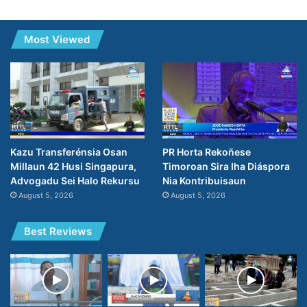
Most Viewed
PR Horta Rekoñese
Kazu Transferénsia Osan
Timoroan Sira Iha Diáspora
Millaun 42 Husi Singapura,
Nia Kontribuisaun
Advogadu Sei Halo Rekursu
August 5, 2026
August 5, 2026
Best Reviews