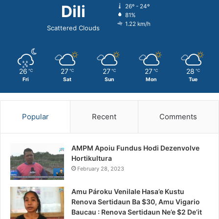
Dili
26º - 24º
81%
1.22 km/h
Scattered Clouds
26
27
27
27
28
℃
℃
℃
℃
℃
Fri
Sat
Sun
Mon
Tue
Popular
Recent
Comments
AMPM Apoiu Fundus Hodi Dezenvolve
Hortikultura
February 28, 2023
Amu Pároku Venilale Hasa’e Kustu
Renova Sertidaun Ba $30, Amu Vigario
Baucau : Renova Sertidaun Ne’e $2 De’it