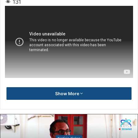
131
Show More