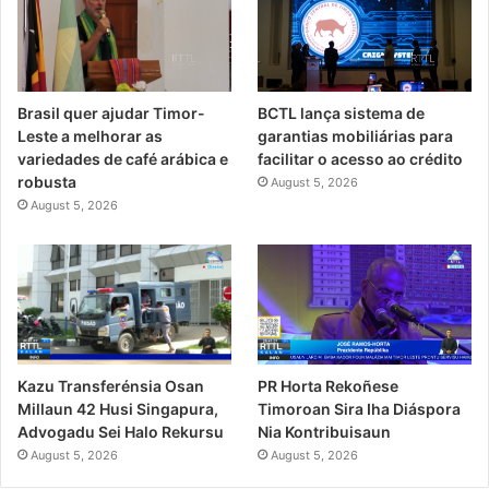
Brasil quer ajudar Timor-
BCTL lança sistema de
Leste a melhorar as
garantias mobiliárias para
variedades de café arábica e
facilitar o acesso ao crédito
robusta
August 5, 2026
August 5, 2026
PR Horta Rekoñese
Kazu Transferénsia Osan
Timoroan Sira Iha Diáspora
Millaun 42 Husi Singapura,
Nia Kontribuisaun
Advogadu Sei Halo Rekursu
August 5, 2026
August 5, 2026