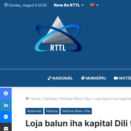
Kona Ba RTTL
Sunday, August 9 2026
NASIONÁL
MUNISÍPIU
NOTÍS
Facebook
Home
/
Notísia
/
Notísia Meiu-Dia
/
Loja balun iha kapita
LinkedIn
Messenger
Nasionál
Notísia
Notísia Meiu-Dia
Loja balun iha kapital Dil
Share via Email