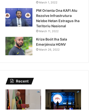
Lei Siberseguransa Ajuda Au
March 1, 2022
PM Orienta Ona KAFI Atu
Kaptura Autór Kriminozu h
Rezolve Infrastrutura
Estranjeiru
Ne’ebe Hetan Estragus Iha
Teritoriu Nasional
March 11, 2022
Krize Boót Iha Sala
Emerjénsia HGNV
March 26, 2022
Recent