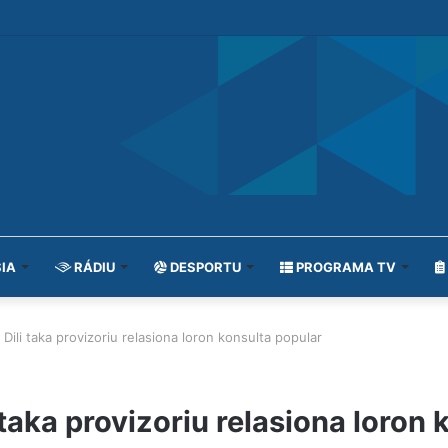
IA
RÁDIU
DESPORTU
PROGRAMA TV
l Dili taka provizoriu relasiona loron konsulta popular
i taka provizoriu relasiona loron