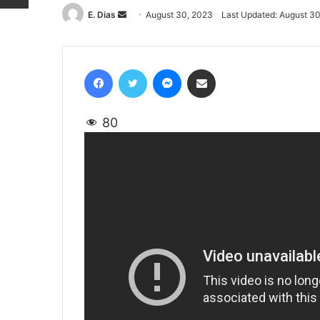
E. Dias
Send
August 30, 2023
Last Updated: August 3
an
email
Facebook
Twitter
Messenger
Share via Email
80