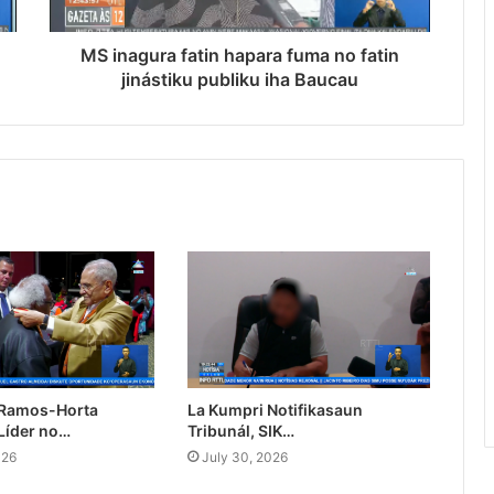
MS inagura fatin hapara fuma no fatin
jinástiku publiku iha Baucau
 Ramos-Horta
La Kumpri Notifikasaun
Líder no…
Tribunál, SIK…
026
July 30, 2026