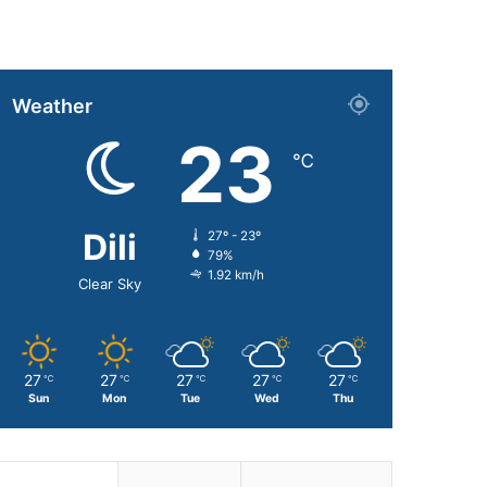
Weather
23
℃
Dili
27º - 23º
79%
1.92 km/h
Clear Sky
27
27
27
27
27
℃
℃
℃
℃
℃
Sun
Mon
Tue
Wed
Thu