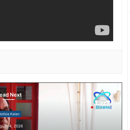
ead Next
otísia Kalan
gust 4, 2026