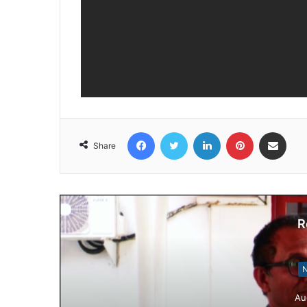
Facebook
Twitter
LinkedIn
Pinterest
Share via Email
Share
R
N
Au