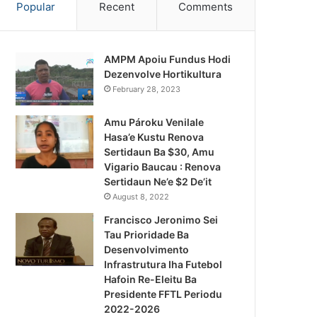
Popular
Recent
Comments
AMPM Apoiu Fundus Hodi
Dezenvolve Hortikultura
February 28, 2023
Amu Pároku Venilale
Hasa’e Kustu Renova
Sertidaun Ba $30, Amu
Vigario Baucau : Renova
Sertidaun Ne’e $2 De’it
August 8, 2022
Francisco Jeronimo Sei
Tau Prioridade Ba
Desenvolvimento
Infrastrutura Iha Futebol
Notísia Kalan
Hafoin Re-Eleitu Ba
Presidente FFTL Periodu
August 4, 2026
2022-2026