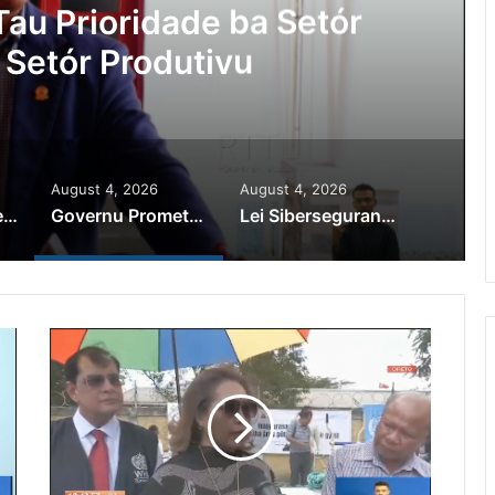
au Prioridade ba Setór
 Setór Produtivu
August 4, 2026
August 4, 2026
PR Horta Rekoñese Timoroan Sira Iha Diáspora Nia Kontribuisaun
Governu Promete Tau Prioridade ba Setór Minerais no Setór Produtivu
Lei Siberseguransa Ajuda Autoridade Polisiál Kaptura Autór Kriminozu ho Paradeiru Iha Estranjeiru