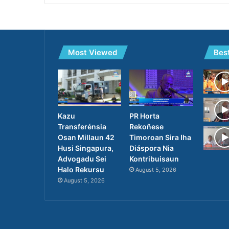
Most Viewed
Bes
PR Horta
Kazu
Rekoñese
Transferénsia
Timoroan Sira Iha
Osan Millaun 42
Diáspora Nia
Husi Singapura,
Kontribuisaun
Advogadu Sei
Halo Rekursu
August 5, 2026
August 5, 2026