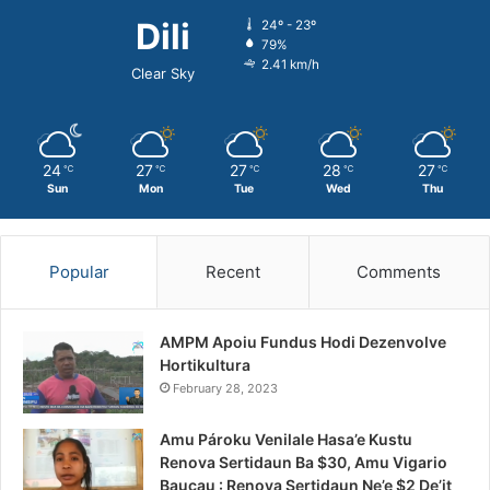
Dili
24º - 23º
79%
2.41 km/h
Clear Sky
24
27
27
28
27
℃
℃
℃
℃
℃
Sun
Mon
Tue
Wed
Thu
Popular
Recent
Comments
AMPM Apoiu Fundus Hodi Dezenvolve
Hortikultura
February 28, 2023
Amu Pároku Venilale Hasa’e Kustu
Renova Sertidaun Ba $30, Amu Vigario
Baucau : Renova Sertidaun Ne’e $2 De’it