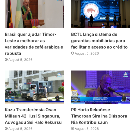
Brasil quer ajudar Timor-
BCTL lança sistema de
Leste a melhorar as
garantias mobiliárias para
variedades de café arábica e
facilitar o acesso ao crédito
robusta
August 5, 2026
August 5, 2026
PR Horta Rekoñese
Kazu Transferénsia Osan
Timoroan Sira Iha Diáspora
Millaun 42 Husi Singapura,
Nia Kontribuisaun
Advogadu Sei Halo Rekursu
August 5, 2026
August 5, 2026