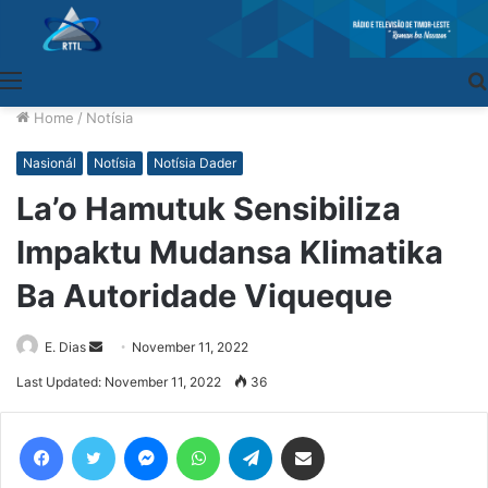
Menu
Home
/
Notísia
Nasionál
Notísia
Notísia Dader
La’o Hamutuk Sensibiliza
Impaktu Mudansa Klimatika
Ba Autoridade Viqueque
E. Dias
Send
November 11, 2022
an
Last Updated: November 11, 2022
36
email
Facebook
Twitter
Messenger
WhatsApp
Telegram
Share via Email