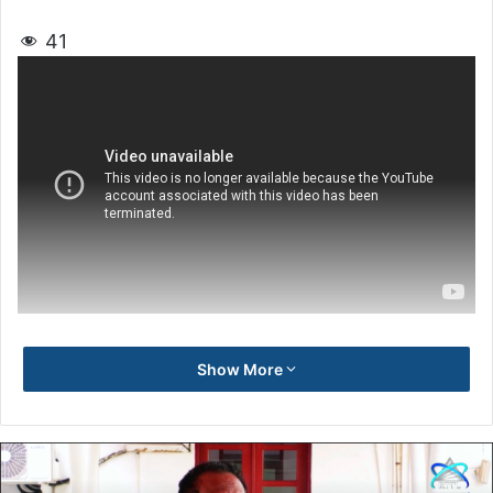
41
Show More