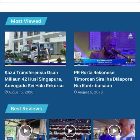
Most Viewed
PR Horta Rekoñese
Kazu Transferénsia Osan
Timoroan Sira Iha Diáspora
Millaun 42 Husi Singapura,
Nia Kontribuisaun
Advogadu Sei Halo Rekursu
August 5, 2026
August 5, 2026
Best Reviews