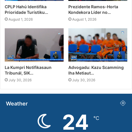
CPLP Hahú Identifika
Prezidente Ramos-Horta
Prioridade Turístiku…
Kondekora Líder no…
August 1, 2026
August 1, 2026
La Kumpri Notifikasaun
Advogadu: Kazu Scamming
Tribunál, SIK…
Iha Metiaut…
July 30, 2026
July 30, 2026
Weather
24
℃