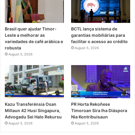
Brasil quer ajudar Timor-
BCTL lança sistema de
Leste a melhorar as
garantias mobiliárias para
variedades de café arábica e
facilitar o acesso ao crédito
robusta
August 5, 2026
August 5, 2026
PR Horta Rekoñese
Kazu Transferénsia Osan
Timoroan Sira Iha Diáspora
Millaun 42 Husi Singapura,
Nia Kontribuisaun
Advogadu Sei Halo Rekursu
August 5, 2026
August 5, 2026