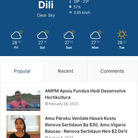
Dili
28º - 23º
57%
3.95 km/h
Clear Sky
28
27
27
27
28
℃
℃
℃
℃
℃
Fri
Sat
Sun
Mon
Tue
Popular
Recent
Comments
AMPM Apoiu Fundus Hodi Dezenvolve
Hortikultura
February 28, 2023
Amu Pároku Venilale Hasa’e Kustu
Renova Sertidaun Ba $30, Amu Vigario
Baucau : Renova Sertidaun Ne’e $2 De’it
August 8, 2022