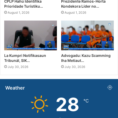
CPLP Hahú Identifika
Prezidente Ramos-Horta
Prioridade Turístiku…
Kondekora Líder no…
August 1, 2026
August 1, 2026
La Kumpri Notifikasaun
Advogadu: Kazu Scamming
Tribunál, SIK…
Iha Metiaut…
July 30, 2026
July 30, 2026
Weather
28
℃