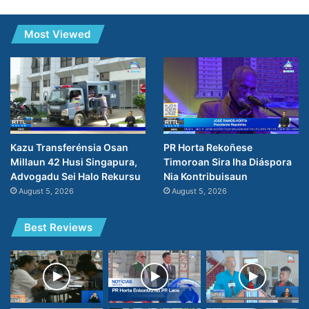
Most Viewed
PR Horta Rekoñese
Kazu Transferénsia Osan
Timoroan Sira Iha Diáspora
Millaun 42 Husi Singapura,
Nia Kontribuisaun
Advogadu Sei Halo Rekursu
August 5, 2026
August 5, 2026
Best Reviews