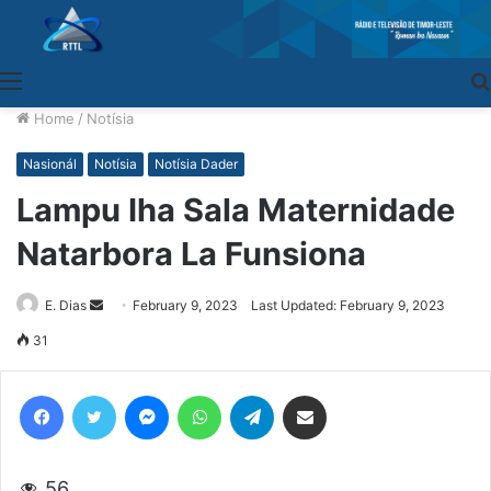
Menu
Home
/
Notísia
Nasionál
Notísia
Notísia Dader
Lampu Iha Sala Maternidade
Natarbora La Funsiona
E. Dias
Send
February 9, 2023
Last Updated: February 9, 2023
an
31
email
Facebook
Twitter
Messenger
WhatsApp
Telegram
Share via Email
56