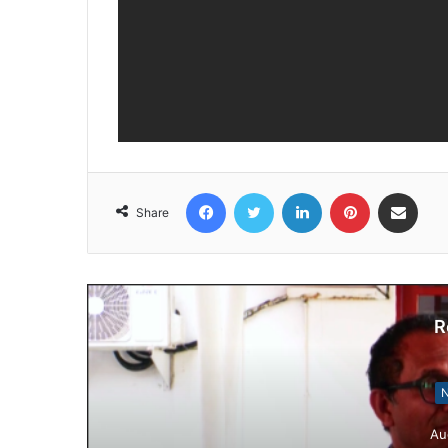
Facebook
Twitter
LinkedIn
Pinterest
Share via Email
Share
R