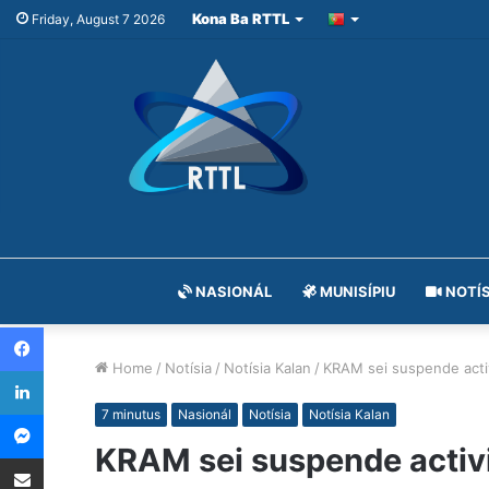
Kona Ba RTTL
Friday, August 7 2026
NASIONÁL
MUNISÍPIU
NOTÍS
Facebook
Home
/
Notísia
/
Notísia Kalan
/
KRAM sei suspende activ
LinkedIn
Messenger
7 minutus
Nasionál
Notísia
Notísia Kalan
KRAM sei suspende activi
Share via Email