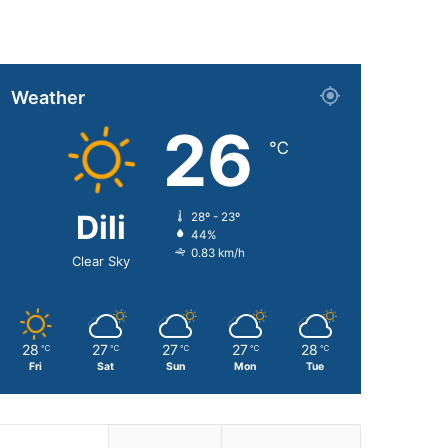
Weather
26
℃
Dili
28º - 23º
44%
0.83 km/h
Clear Sky
28
27
27
27
28
℃
℃
℃
℃
℃
Fri
Sat
Sun
Mon
Tue