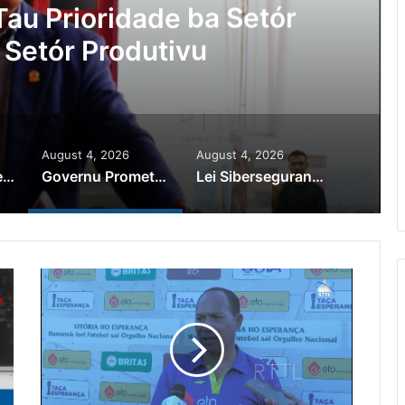
nsa Ajuda Autoridade Polisiál
Kriminozu ho Paradeiru Iha
Estranjeiru
August 4, 2026
August 4, 2026
PR Horta Rekoñese Timoroan Sira Iha Diáspora Nia Kontribuisaun
Governu Promete Tau Prioridade ba Setór Minerais no Setór Produtivu
Lei Siberseguransa Ajuda Autoridade Polisiál Kaptura Autór Kriminozu ho Paradeiru Iha Estranjeiru