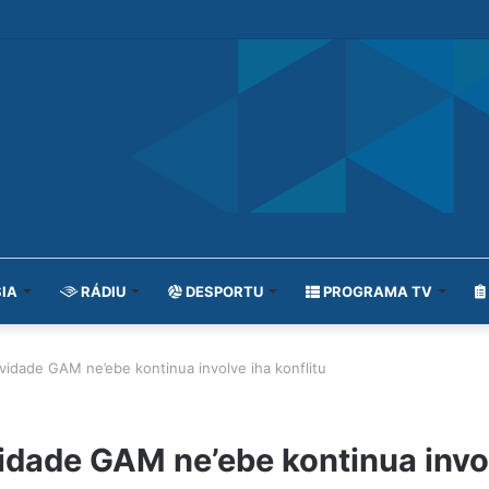
IA
RÁDIU
DESPORTU
PROGRAMA TV
idade GAM ne’ebe kontinua involve iha konflitu
dade GAM ne’ebe kontinua invol