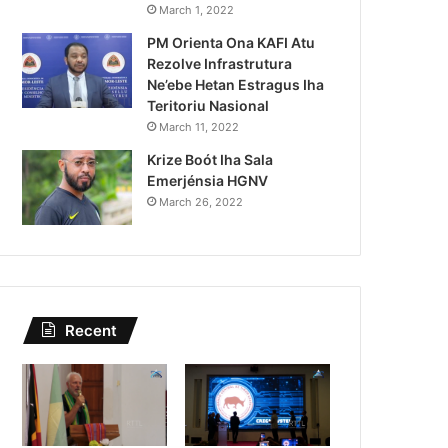
Kazu Transferénsia Os
March 1, 2022
PM Orienta Ona KAFI Atu
Singapura, Advogadu
Rezolve Infrastrutura
Ne’ebe Hetan Estragus Iha
Teritoriu Nasional
March 11, 2022
Krize Boót Iha Sala
Emerjénsia HGNV
March 26, 2022
Recent