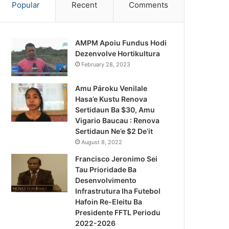
Popular
Recent
Comments
AMPM Apoiu Fundus Hodi
Dezenvolve Hortikultura
February 28, 2023
Amu Pároku Venilale
Hasa’e Kustu Renova
Sertidaun Ba $30, Amu
Vigario Baucau : Renova
Sertidaun Ne’e $2 De’it
August 8, 2022
Francisco Jeronimo Sei
Tau Prioridade Ba
Desenvolvimento
Infrastrutura Iha Futebol
Notísia Ka
Hafoin Re-Eleitu Ba
Presidente FFTL Periodu
August 5, 
2022-2026