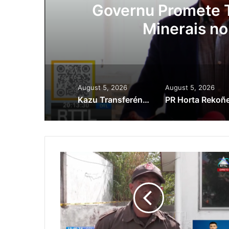
etór
Lei Sibersegura
Kaptura Autór 
August 5, 2026
August 5, 2026
Kazu Transferénsia Osan Millaun 42 Husi Singapura, Advogadu Sei Halo Rekursu