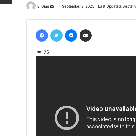
E. Dias
Send
September 2, 2023
Last Updated: Septem
an
email
Facebook
Twitter
Messenger
Share via Email
72