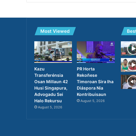
Most Viewed
Bes
PR Horta
Kazu
Rekoñese
Transferénsia
Timoroan Sira Iha
Osan Millaun 42
Diáspora Nia
Husi Singapura,
Kontribuisaun
Advogadu Sei
Halo Rekursu
August 5, 2026
August 5, 2026