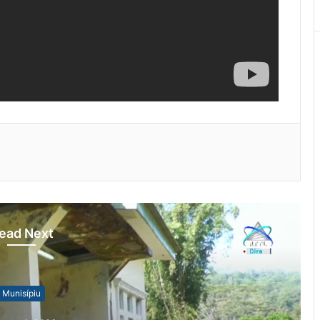
ead Next
Munisípiu