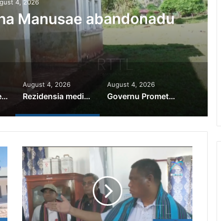
gust 4, 2026
iha Manusae abandonadu
August 4, 2026
August 4, 2026
PR Horta Rekoñese Timoroan Sira Iha Diáspora Nia Kontribuisaun
Rezidensia mediku iha Manusae abandonadu
Governu Promete Tau Prioridade ba Setór Minerais no Setór Produtivu