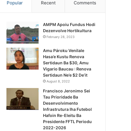
Popular
Recent
Comments
AMPM Apoiu Fundus Hodi
Dezenvolve Hortikultura
February 28, 2023
Amu Pároku Venilale
Hasa’e Kustu Renova
Sertidaun Ba $30, Amu
Vigario Baucau : Renova
Sertidaun Ne’e $2 De’it
August 8, 2022
Francisco Jeronimo Sei
Tau Prioridade Ba
Desenvolvimento
Infrastrutura Iha Futebol
Notísia Kalan
Hafoin Re-Eleitu Ba
Presidente FFTL Periodu
August 4, 2026
2022-2026