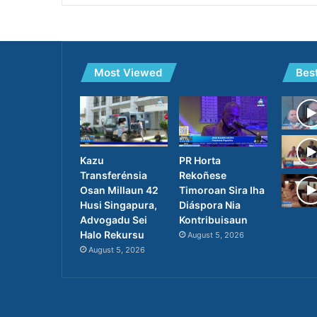
Most Viewed
Bes
PR Horta
Kazu
Rekoñese
Transferénsia
Timoroan Sira Iha
Osan Millaun 42
Diáspora Nia
Husi Singapura,
Kontribuisaun
Advogadu Sei
Halo Rekursu
August 5, 2026
August 5, 2026