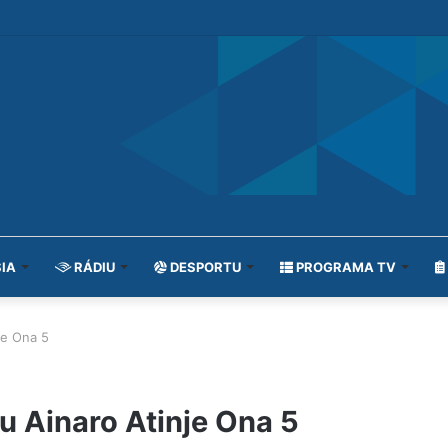
IA
RÁDIU
DESPORTU
PROGRAMA TV
je Ona 5
 Ainaro Atinje Ona 5