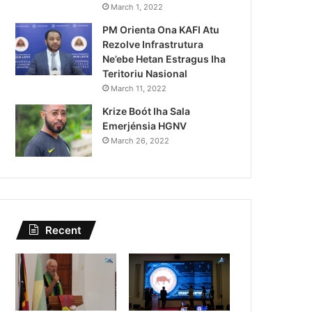
Governu Promete Tau Prio
March 1, 2022
PM Orienta Ona KAFI Atu
Minerais no Setór P
Rezolve Infrastrutura
Ne’ebe Hetan Estragus Iha
Teritoriu Nasional
March 11, 2022
Krize Boót Iha Sala
Emerjénsia HGNV
March 26, 2022
Recent