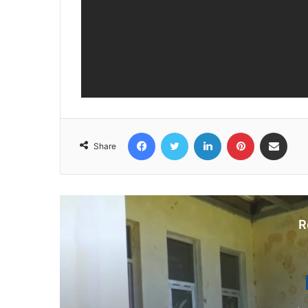
Facebook
Twitter
LinkedIn
Pinterest
Share via Email
Share
R