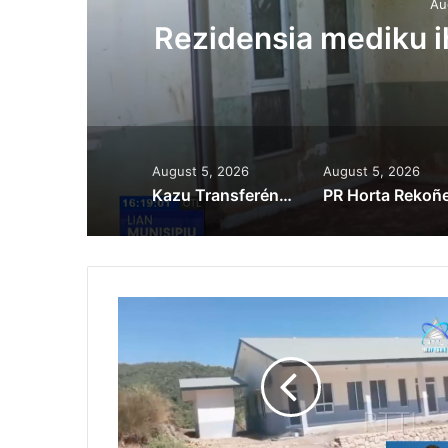
Au
ora
Rezidensia mediku 
August 5, 2026
August 5, 2026
Kazu Transferénsia Osan Millaun 42 Husi Singapura, Advogadu Sei Halo Rekursu