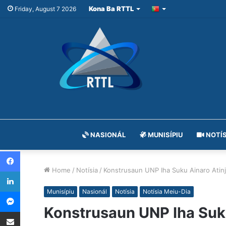
Kona Ba RTTL
Friday, August 7 2026
NASIONÁL
MUNISÍPIU
NOTÍS
Facebook
Home
/
Notísia
/
Konstrusaun UNP Iha Suku Ainaro Atin
LinkedIn
Messenger
Munisípiu
Nasionál
Notísia
Notísia Meiu-Dia
Konstrusaun UNP Iha Suku
Share via Email