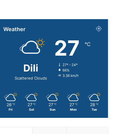
Weather
27
℃
Dili
27º - 24º
66%
3.38 km/h
Scattered Clouds
26
27
27
27
28
℃
℃
℃
℃
℃
Fri
Sat
Sun
Mon
Tue