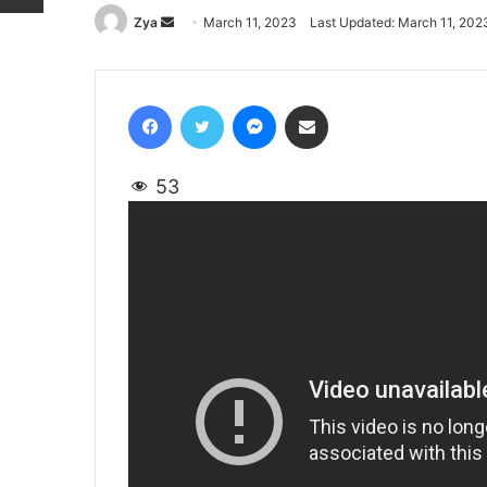
Zya
Send
March 11, 2023
Last Updated: March 11, 202
an
email
Facebook
Twitter
Messenger
Share via Email
53