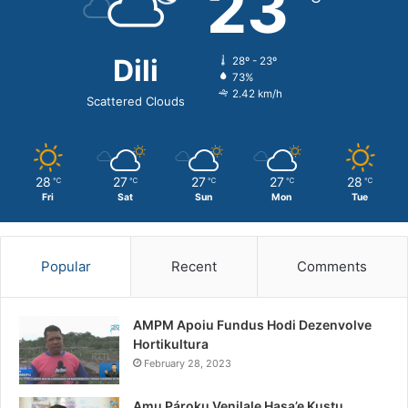
23
Dili
28º - 23º
73%
2.42 km/h
Scattered Clouds
28
27
27
27
28
℃
℃
℃
℃
℃
Fri
Sat
Sun
Mon
Tue
Popular
Recent
Comments
AMPM Apoiu Fundus Hodi Dezenvolve
Hortikultura
February 28, 2023
Amu Pároku Venilale Hasa’e Kustu