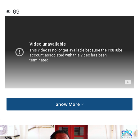
69
Show More