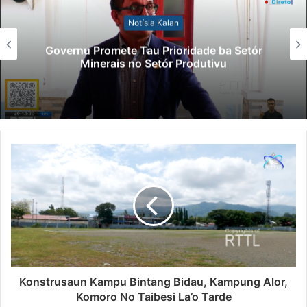
Notísia Kalan
Governu Promete Tau Prioridade ba Setór
Minerais no Setór Produtivu
Konstrusaun Kampu Bintang Bidau, Kampung Alor,
Komoro No Taibesi La’o Tarde