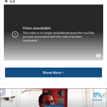
64
Show More
Notísia Kalan