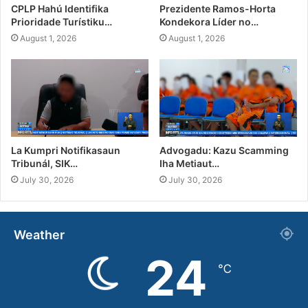
CPLP Hahú Identifika
Prezidente Ramos-Horta
Prioridade Turístiku…
Kondekora Líder no…
August 1, 2026
August 1, 2026
La Kumpri Notifikasaun
Advogadu: Kazu Scamming
Tribunál, SIK…
Iha Metiaut…
July 30, 2026
July 30, 2026
Weather
24
℃