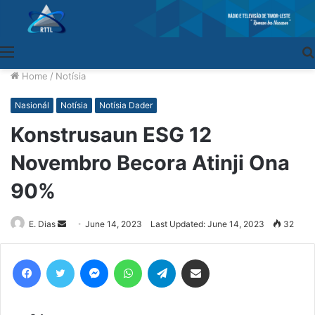
Menu
Home
/
Notísia
Nasionál
Notísia
Notísia Dader
Konstrusaun ESG 12
Novembro Becora Atinji Ona
90%
E. Dias
Send
June 14, 2023
Last Updated: June 14, 2023
32
an
email
Facebook
Twitter
Messenger
WhatsApp
Telegram
Share via Email