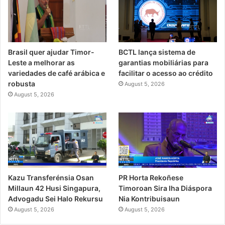
Brasil quer ajudar Timor-
BCTL lança sistema de
Leste a melhorar as
garantias mobiliárias para
variedades de café arábica e
facilitar o acesso ao crédito
robusta
August 5, 2026
August 5, 2026
PR Horta Rekoñese
Kazu Transferénsia Osan
Timoroan Sira Iha Diáspora
Millaun 42 Husi Singapura,
Nia Kontribuisaun
Advogadu Sei Halo Rekursu
August 5, 2026
August 5, 2026