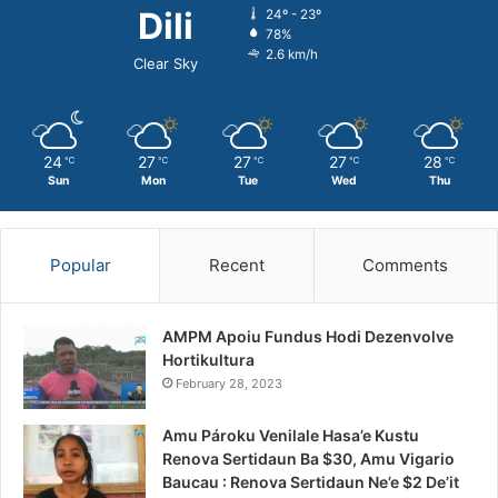
Dili
24º - 23º
78%
2.6 km/h
Clear Sky
24
27
27
27
28
℃
℃
℃
℃
℃
Sun
Mon
Tue
Wed
Thu
Popular
Recent
Comments
AMPM Apoiu Fundus Hodi Dezenvolve
Hortikultura
February 28, 2023
Amu Pároku Venilale Hasa’e Kustu
Renova Sertidaun Ba $30, Amu Vigario
Baucau : Renova Sertidaun Ne’e $2 De’it