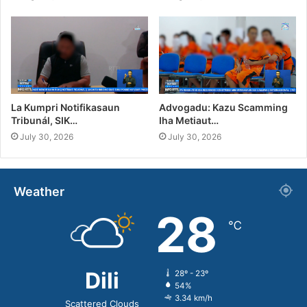
La Kumpri Notifikasaun
Advogadu: Kazu Scamming
Tribunál, SIK…
Iha Metiaut…
July 30, 2026
July 30, 2026
Weather
28
℃
Dili
28º - 23º
54%
3.34 km/h
Scattered Clouds