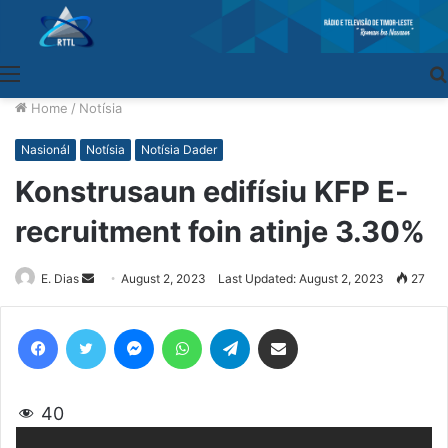
Menu
Home
/
Notísia
Nasionál
Notísia
Notísia Dader
Konstrusaun edifísiu KFP E-
recruitment foin atinje 3.30%
E. Dias
Send
August 2, 2023
Last Updated: August 2, 2023
27
an
email
Facebook
Twitter
Messenger
WhatsApp
Telegram
Share via Email
40