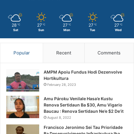
28
27
27
27
27
℃
℃
℃
℃
℃
Sat
Sun
Mon
Tue
Wed
Popular
Recent
Comments
AMPM Apoiu Fundus Hodi Dezenvolve
Hortikultura
February 28, 2023
Amu Pároku Venilale Hasa’e Kustu
Renova Sertidaun Ba $30, Amu Vigario
Baucau : Renova Sertidaun Ne’e $2 De’it
August 8, 2022
Francisco Jeronimo Sei Tau Prioridade
Ba Desenvolvimento Infrastrutura Iha