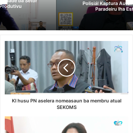
Polisiál Kaptura Autór Kriminozu ho
Paradeiru Iha Estranjeiru
KI husu PN aselera nomeasaun ba membru atual
SEKOMS