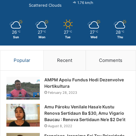
1.76 km/h
Scattered Clouds
26
27
27
27
28
℃
℃
℃
℃
℃
Sun
Mon
Tue
Wed
Thu
Popular
Recent
Comments
AMPM Apoiu Fundus Hodi Dezenvolve
Hortikultura
February 28, 2023
Amu Pároku Venilale Hasa’e Kustu
Renova Sertidaun Ba $30, Amu Vigario
Baucau : Renova Sertidaun Ne’e $2 De’it
August 8, 2022
Francisco Jeronimo Sei Tau Prioridade