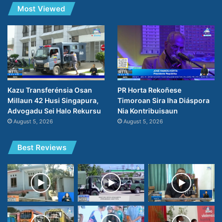
Most Viewed
PR Horta Rekoñese
Kazu Transferénsia Osan
Timoroan Sira Iha Diáspora
Millaun 42 Husi Singapura,
Nia Kontribuisaun
Advogadu Sei Halo Rekursu
August 5, 2026
August 5, 2026
Best Reviews