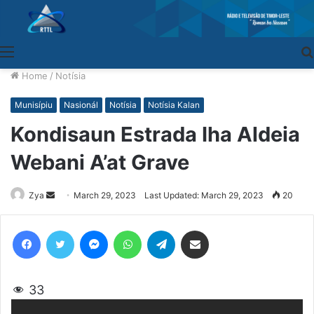
Menu
Home
/
Notísia
Munisípiu
Nasionál
Notísia
Notísia Kalan
Kondisaun Estrada Iha Aldeia
Webani A’at Grave
Zya
Send
March 29, 2023
Last Updated: March 29, 2023
20
an
email
Facebook
Twitter
Messenger
WhatsApp
Telegram
Share via Email
33