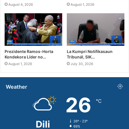
August 4, 2026
August 1, 2026
Prezidente Ramos-Horta
La Kumpri Notifikasaun
Kondekora Líder no…
Tribunál, SIK…
August 1, 2026
July 30, 2026
Weather
26
℃
Dili
26º - 23º
69%