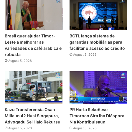
Brasil quer ajudar Timor-
BCTL lança sistema de
Leste a melhorar as
garantias mobiliárias para
variedades de café arábica e
facilitar o acesso ao crédito
robusta
August 5, 2026
August 5, 2026
PR Horta Rekoñese
Kazu Transferénsia Osan
Timoroan Sira Iha Diáspora
Millaun 42 Husi Singapura,
Nia Kontribuisaun
Advogadu Sei Halo Rekursu
August 5, 2026
August 5, 2026