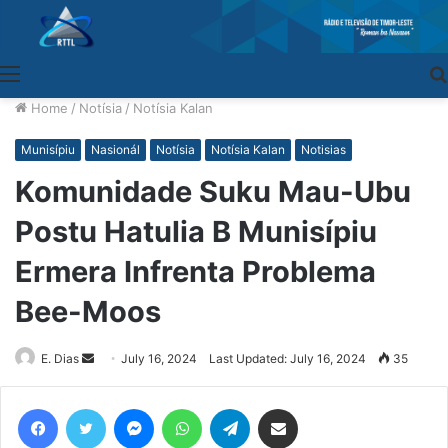
Menu
Home
/
Notísia
/
Notísia Kalan
Munisípiu
Nasionál
Notísia
Notísia Kalan
Notisias
Komunidade Suku Mau-Ubu
Postu Hatulia B Munisípiu
Ermera Infrenta Problema
Bee-Moos
E. Dias
Send
July 16, 2024
Last Updated: July 16, 2024
35
an
email
Facebook
Twitter
Messenger
WhatsApp
Telegram
Share via Email