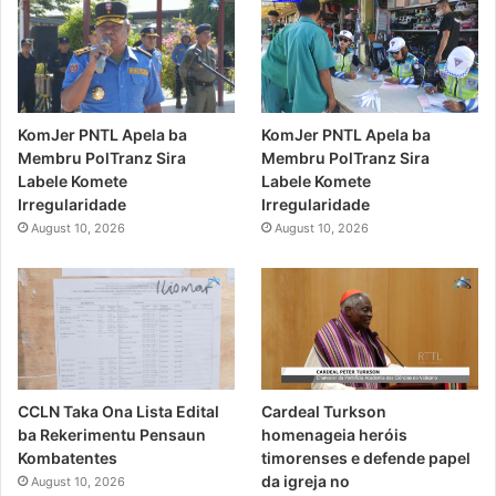
KomJer PNTL Apela ba
KomJer PNTL Apela ba
Membru PolTranz Sira
Membru PolTranz Sira
Labele Komete
Labele Komete
Irregularidade
Irregularidade
August 10, 2026
August 10, 2026
CCLN Taka Ona Lista Edital
Cardeal Turkson
ba Rekerimentu Pensaun
homenageia heróis
Kombatentes
timorenses e defende papel
da igreja no
August 10, 2026