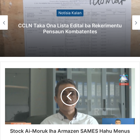
Notísia Kalan
Kazu Transferénsia Osan Millaun 42 Husi
Singapura, Advogadu Sei Halo Rekursu
Stock Ai-Moruk Iha Armazen SAMES Hahu Menus