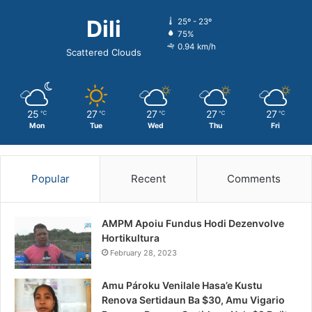
Dili
25º - 23º
75%
0.94 km/h
Scattered Clouds
25
27
27
27
27
℃
℃
℃
℃
℃
Mon
Tue
Wed
Thu
Fri
Popular
Recent
Comments
AMPM Apoiu Fundus Hodi Dezenvolve
Hortikultura
February 28, 2023
Amu Pároku Venilale Hasa’e Kustu
Renova Sertidaun Ba $30, Amu Vigario