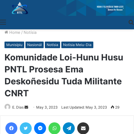
Menu
Home
/
Notísia
Munisípiu
Nasionál
Notísia
Notísia Meiu-Dia
Komunidade Loi-Hunu Husu
PNTL Prosesa Ema
Deskoñesidu Tuda Militante
CNRT
E. Dias
Send
May 3, 2023
Last Updated: May 3, 2023
29
an
email
Facebook
Twitter
Messenger
WhatsApp
Telegram
Share via Email