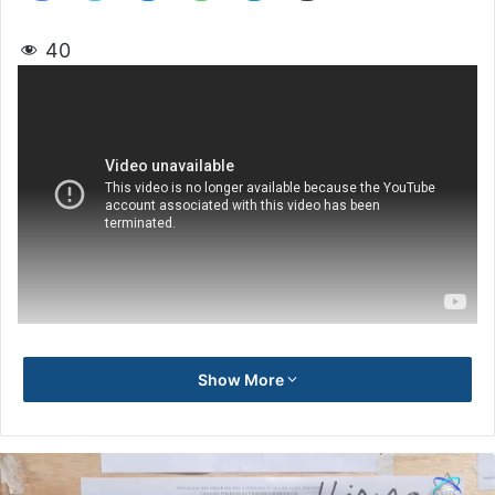
40
Show More