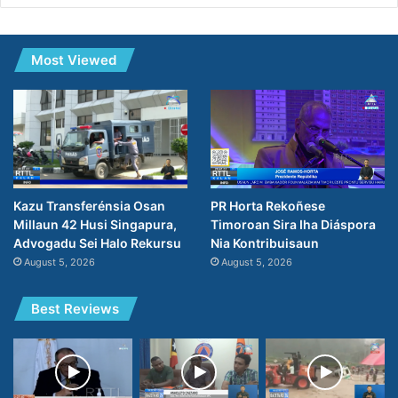
Most Viewed
PR Horta Rekoñese
Kazu Transferénsia Osan
Timoroan Sira Iha Diáspora
Millaun 42 Husi Singapura,
Nia Kontribuisaun
Advogadu Sei Halo Rekursu
August 5, 2026
August 5, 2026
Best Reviews