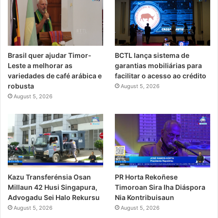
Brasil quer ajudar Timor-
BCTL lança sistema de
Leste a melhorar as
garantias mobiliárias para
variedades de café arábica e
facilitar o acesso ao crédito
robusta
August 5, 2026
August 5, 2026
PR Horta Rekoñese
Kazu Transferénsia Osan
Timoroan Sira Iha Diáspora
Millaun 42 Husi Singapura,
Nia Kontribuisaun
Advogadu Sei Halo Rekursu
August 5, 2026
August 5, 2026