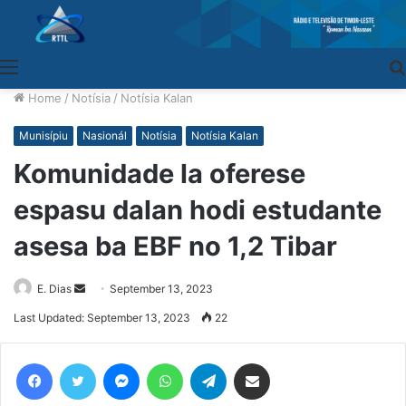
Menu
Home
/
Notísia
/
Notísia Kalan
Munisípiu
Nasionál
Notísia
Notísia Kalan
Komunidade la oferese
espasu dalan hodi estudante
asesa ba EBF no 1,2 Tibar
E. Dias
Send
September 13, 2023
an
Last Updated: September 13, 2023
22
email
Facebook
Twitter
Messenger
WhatsApp
Telegram
Share via Email