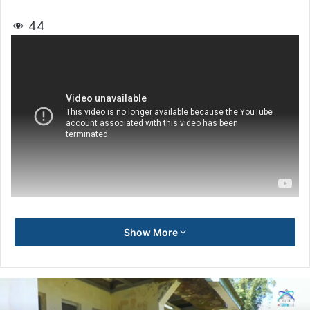
44
Show More