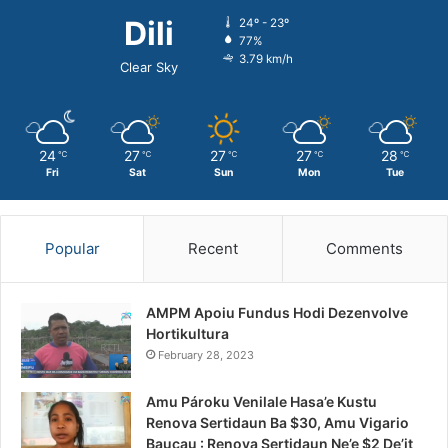
Dili
24º - 23º
77%
3.79 km/h
Clear Sky
24
27
27
27
28
℃
℃
℃
℃
℃
Fri
Sat
Sun
Mon
Tue
Popular
Recent
Comments
AMPM Apoiu Fundus Hodi Dezenvolve
Hortikultura
February 28, 2023
Amu Pároku Venilale Hasa’e Kustu
Renova Sertidaun Ba $30, Amu Vigario
Baucau : Renova Sertidaun Ne’e $2 De’it