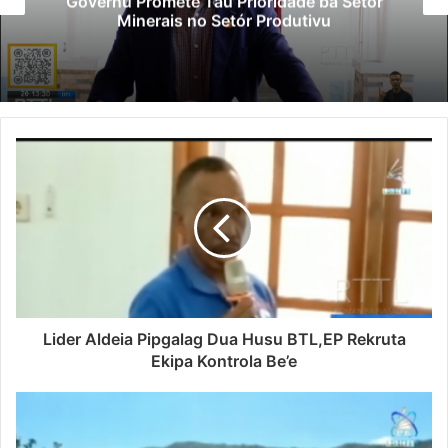
Governu Promete Tau Prioridade ba Setór
Minerais no Setór Produtivu
Lider Aldeia Pipgalag Dua Husu BTL,EP Rekruta
Ekipa Kontrola Be’e