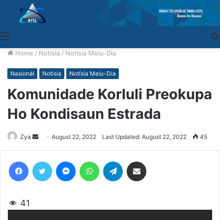
Menu
Home
/
Notísia
/
Notísia Meiu-Dia
Nasionál
Notísia
Notísia Meiu-Dia
Komunidade Korluli Preokupa
Ho Kondisaun Estrada
Zya
Send
August 22, 2022
Last Updated: August 22, 2022
45
an
email
Facebook
Twitter
Messenger
WhatsApp
Telegram
Share via Email
41