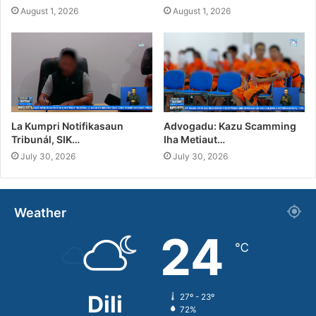
August 1, 2026
August 1, 2026
La Kumpri Notifikasaun
Advogadu: Kazu Scamming
Tribunál, SIK…
Iha Metiaut…
July 30, 2026
July 30, 2026
Weather
24
℃
Dili
27º - 23º
72%