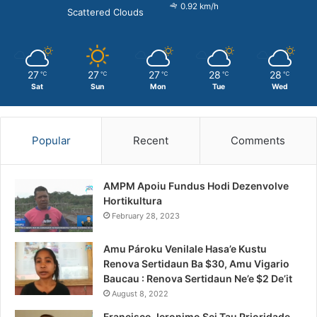
0.92 km/h
Scattered Clouds
27
27
27
28
28
℃
℃
℃
℃
℃
Sat
Sun
Mon
Tue
Wed
Popular
Recent
Comments
AMPM Apoiu Fundus Hodi Dezenvolve
Hortikultura
February 28, 2023
Amu Pároku Venilale Hasa’e Kustu
Renova Sertidaun Ba $30, Amu Vigario
Baucau : Renova Sertidaun Ne’e $2 De’it
August 8, 2022
Francisco Jeronimo Sei Tau Prioridade