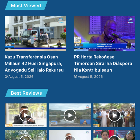
Most Viewed
PR Horta Rekoñese
Kazu Transferénsia Osan
Timoroan Sira Iha Diáspora
Millaun 42 Husi Singapura,
Nia Kontribuisaun
Advogadu Sei Halo Rekursu
August 5, 2026
August 5, 2026
Best Reviews