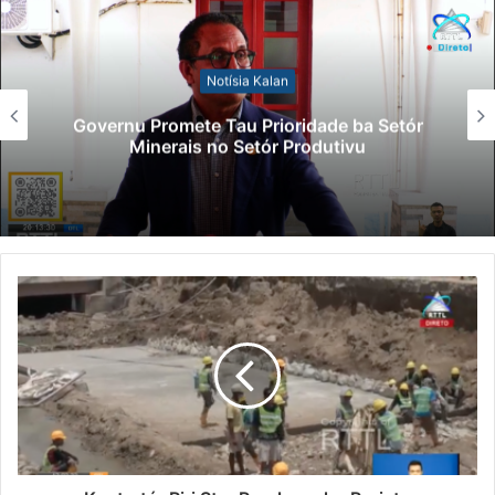
Notísia Kalan
Governu Promete Tau Prioridade ba Setór
Minerais no Setór Produtivu