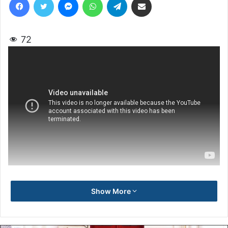
72
Show More