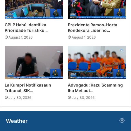
CPLP Hahú Identifika
Prezidente Ramos-Horta
Prioridade Turístiku…
Kondekora Líder no…
August 1, 2026
August 1, 2026
La Kumpri Notifikasaun
Advogadu: Kazu Scamming
Tribunál, SIK…
Iha Metiaut…
July 30, 2026
July 30, 2026
Weather