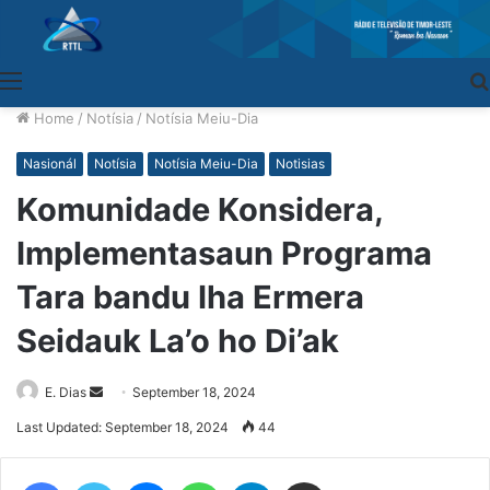
Menu
Home
/
Notísia
/
Notísia Meiu-Dia
Nasionál
Notísia
Notísia Meiu-Dia
Notisias
Komunidade Konsidera,
Implementasaun Programa
Tara bandu Iha Ermera
Seidauk La’o ho Di’ak
E. Dias
Send
September 18, 2024
an
Last Updated: September 18, 2024
44
email
Facebook
Twitter
Messenger
WhatsApp
Telegram
Share via Email