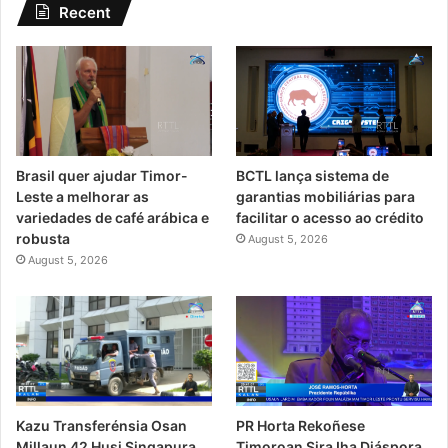
Recent
Brasil quer ajudar Timor-
BCTL lança sistema de
Leste a melhorar as
garantias mobiliárias para
variedades de café arábica e
facilitar o acesso ao crédito
robusta
August 5, 2026
August 5, 2026
PR Horta Rekoñese
Kazu Transferénsia Osan
Timoroan Sira Iha Diáspora
Millaun 42 Husi Singapura,