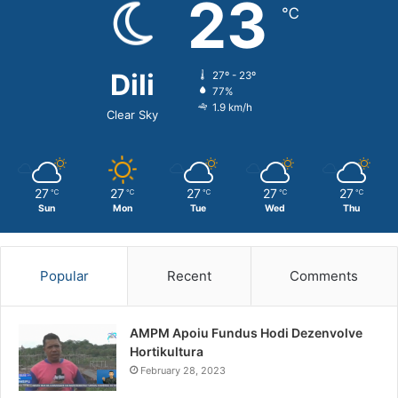
23
℃
Dili
27º - 23º
77%
1.9 km/h
Clear Sky
27
27
27
27
27
℃
℃
℃
℃
℃
Sun
Mon
Tue
Wed
Thu
Popular
Recent
Comments
AMPM Apoiu Fundus Hodi Dezenvolve
Hortikultura
February 28, 2023