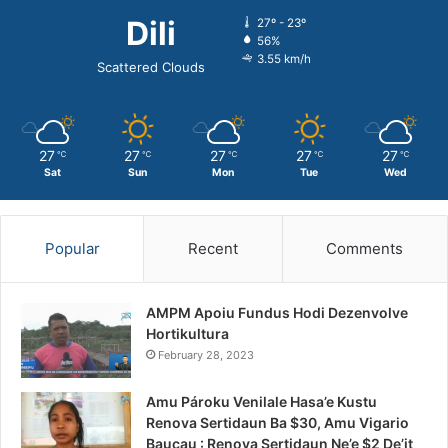
Dili
27º - 23º
56%
3.55 km/h
Scattered Clouds
27
27
27
27
27
℃
℃
℃
℃
℃
Sat
Sun
Mon
Tue
Wed
Popular
Recent
Comments
AMPM Apoiu Fundus Hodi Dezenvolve
Hortikultura
February 28, 2023
Amu Pároku Venilale Hasa’e Kustu
Renova Sertidaun Ba $30, Amu Vigario
Baucau : Renova Sertidaun Ne’e $2 De’it