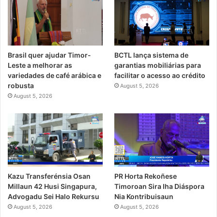
Brasil quer ajudar Timor-
BCTL lança sistema de
Leste a melhorar as
garantias mobiliárias para
variedades de café arábica e
facilitar o acesso ao crédito
robusta
August 5, 2026
August 5, 2026
PR Horta Rekoñese
Kazu Transferénsia Osan
Timoroan Sira Iha Diáspora
Millaun 42 Husi Singapura,
Nia Kontribuisaun
Advogadu Sei Halo Rekursu
August 5, 2026
August 5, 2026