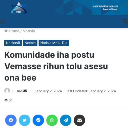
Menu
Home
/
Notísia
Nasionál
Notísia
Notísia Meiu-Dia
Komunidade iha postu
Vemasse rihun tolu asesu
ona bee
E. Dias
Send
February 2, 2024
Last Updated: February 2, 2024
an
31
email
Facebook
Twitter
Messenger
WhatsApp
Telegram
Share via Email