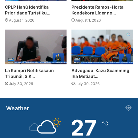
CPLP Hahú Identifika
Prezidente Ramos-Horta
Prioridade Turístiku…
Kondekora Líder no…
August 1, 2026
August 1, 2026
La Kumpri Notifikasaun
Advogadu: Kazu Scamming
Tribunál, SIK…
Iha Metiaut…
July 30, 2026
July 30, 2026
Weather
27
℃