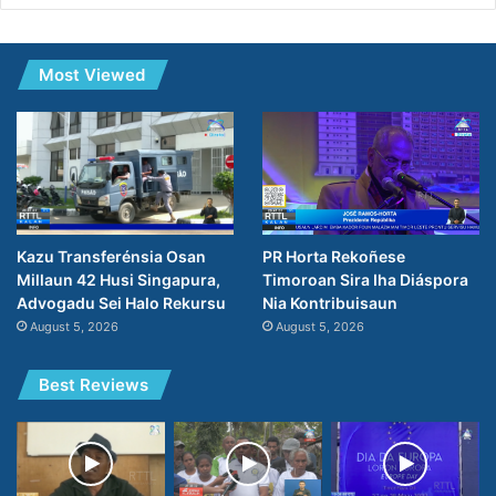
Most Viewed
PR Horta Rekoñese
Kazu Transferénsia Osan
Timoroan Sira Iha Diáspora
Millaun 42 Husi Singapura,
Nia Kontribuisaun
Advogadu Sei Halo Rekursu
August 5, 2026
August 5, 2026
Best Reviews