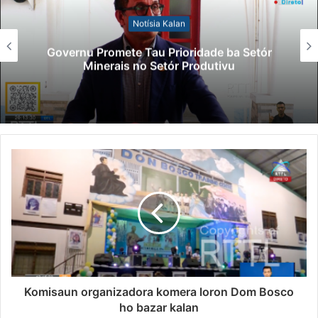
Notísia Kalan
Governu Promete Tau Prioridade ba Setór
Minerais no Setór Produtivu
Komisaun organizadora komera loron Dom Bosco
ho bazar kalan