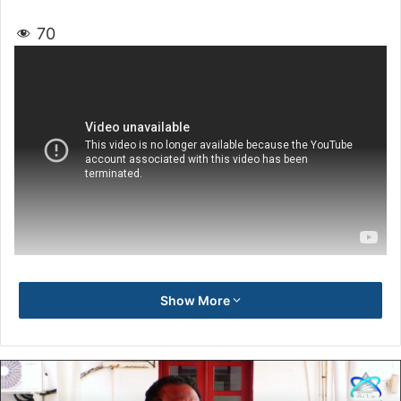
70
Show More