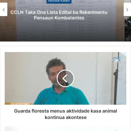
Notísia Kalan
Kazu Transferénsia Osan Millaun 42 Husi
Singapura, Advogadu Sei Halo Rekursu
Guarda floresta menus aktividade kasa animal
kontinua akontese