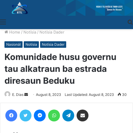
Menu
Home
/
Notísia
/
Notísia Dader
Nasionál
Notísia
Notísia Dader
Komunidade husu governu
tau alkatraun ba estrada
diresaun Beduku
E. Dias
Send
August 8, 2023
Last Updated: August 8, 2023
30
an
email
Facebook
Twitter
Messenger
WhatsApp
Telegram
Share via Email