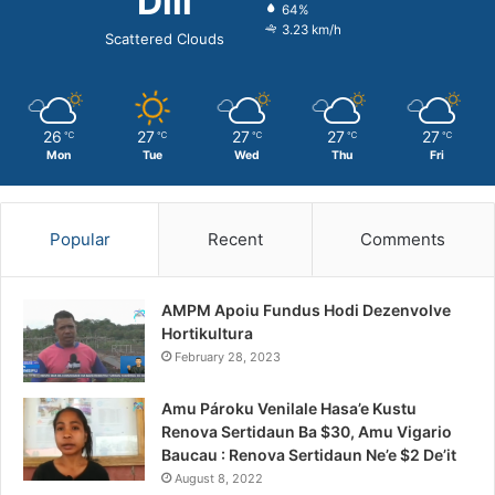
Dili
64%
3.23 km/h
Scattered Clouds
26
27
27
27
27
℃
℃
℃
℃
℃
Mon
Tue
Wed
Thu
Fri
Popular
Recent
Comments
AMPM Apoiu Fundus Hodi Dezenvolve
Hortikultura
February 28, 2023
Amu Pároku Venilale Hasa’e Kustu
Renova Sertidaun Ba $30, Amu Vigario
Baucau : Renova Sertidaun Ne’e $2 De’it
August 8, 2022