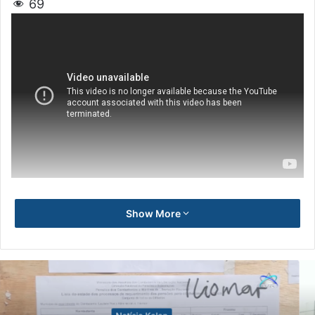
69
Show More