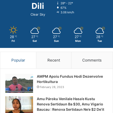
Dili
28º - 22º
67%
3.06 km/h
Clear Sky
28
27
27
27
28
℃
℃
℃
℃
℃
Fri
Sat
Sun
Mon
Tue
Popular
Recent
Comments
AMPM Apoiu Fundus Hodi Dezenvolve
Hortikultura
February 28, 2023
Amu Pároku Venilale Hasa’e Kustu
Renova Sertidaun Ba $30, Amu Vigario
Baucau : Renova Sertidaun Ne’e $2 De’it