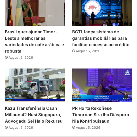
Brasil quer ajudar Timor-
BCTL lança sistema de
Leste a melhorar as
garantias mobiliárias para
variedades de café arábica e
facilitar o acesso ao crédito
robusta
August 5, 2026
August 5, 2026
PR Horta Rekoñese
Kazu Transferénsia Osan
Timoroan Sira Iha Diáspora
Millaun 42 Husi Singapura,
Nia Kontribuisaun
Advogadu Sei Halo Rekursu
August 5, 2026
August 5, 2026