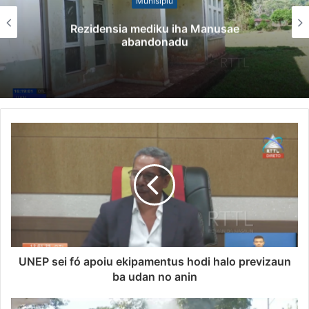
Munisípiu
Rezidensia mediku iha Manusae
abandonadu
UNEP sei fó apoiu ekipamentus hodi halo previzaun
ba udan no anin