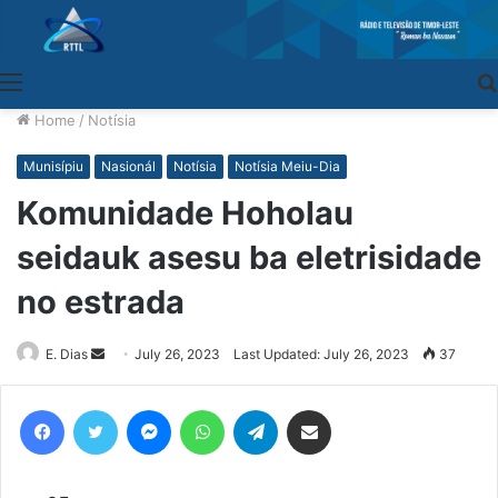
Menu
Home
/
Notísia
Munisípiu
Nasionál
Notísia
Notísia Meiu-Dia
Komunidade Hoholau
seidauk asesu ba eletrisidade
no estrada
E. Dias
Send
July 26, 2023
Last Updated: July 26, 2023
37
an
email
Facebook
Twitter
Messenger
WhatsApp
Telegram
Share via Email