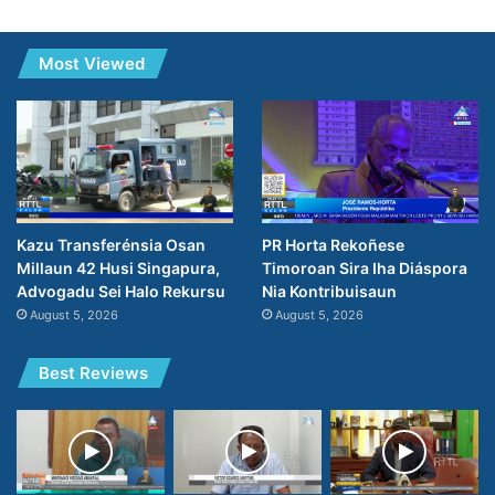
Most Viewed
PR Horta Rekoñese
Kazu Transferénsia Osan
Timoroan Sira Iha Diáspora
Millaun 42 Husi Singapura,
Nia Kontribuisaun
Advogadu Sei Halo Rekursu
August 5, 2026
August 5, 2026
Best Reviews