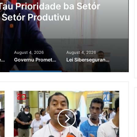
au Prioridade ba Setór
 Setór Produtivu
August 4, 2026
August 4, 2026
PR Horta Rekoñese Timoroan Sira Iha Diáspora Nia Kontribuisaun
Governu Promete Tau Prioridade ba Setór Minerais no Setór Produtivu
Lei Siberseguransa Ajuda Autoridade Polisiál Kaptura Autór Kriminozu ho Paradeiru Iha Estranjeiru