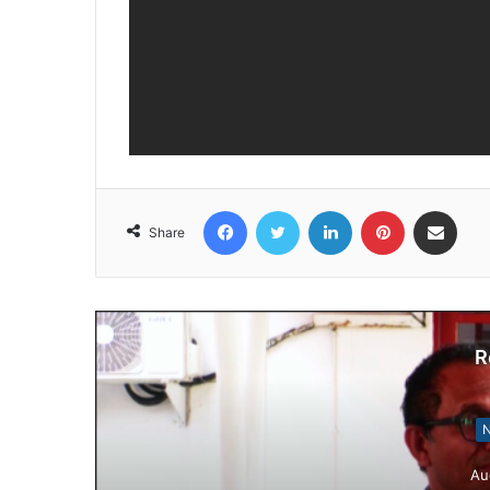
Facebook
Twitter
LinkedIn
Pinterest
Share via Email
Share
R
N
Au