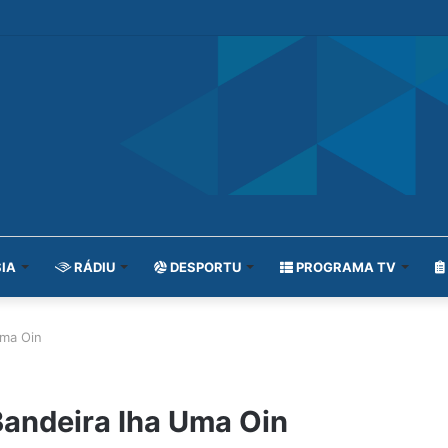
IA
RÁDIU
DESPORTU
PROGRAMA TV
Uma Oin
andeira Iha Uma Oin