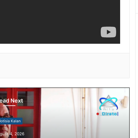
ead Next
otísia Kalan
gust 4, 2026