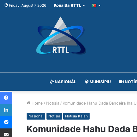
Kona Ba RTTL
Friday, August 7 2026
NASIONÁL
MUNISÍPIU
NOTÍS
Facebook
Home
/
Notísia
/
Komunidade Hahu Dada Bandeira Iha 
LinkedIn
Messenger
Nasionál
Notísia
Notísia Kalan
Komunidade Hahu Dada B
Share via Email