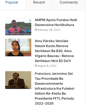
Popular
Recent
Comments
AMPM Apoiu Fundus Hodi
Dezenvolve Hortikultura
February 28, 2023
Amu Pároku Venilale
Hasa’e Kustu Renova
Sertidaun Ba $30, Amu
Vigario Baucau : Renova
Sertidaun Ne’e $2 De’it
August 8, 2022
Francisco Jeronimo Sei
Tau Prioridade Ba
Desenvolvimento
Infrastrutura Iha Futebol
Notísia Kalan
Hafoin Re-Eleitu Ba
Presidente FFTL Periodu
August 4, 2026
2022-2026