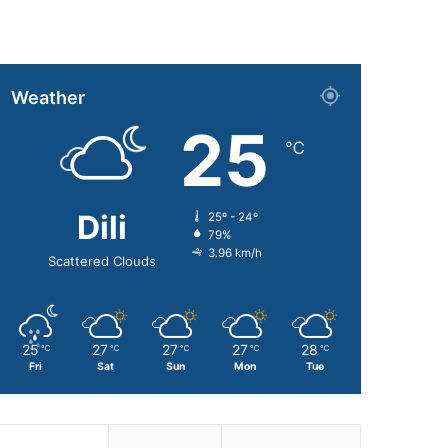
Weather
25
℃
Dili
25º - 24º
79%
3.96 km/h
Scattered Clouds
25
27
27
27
28
℃
℃
℃
℃
℃
Fri
Sat
Sun
Mon
Tue