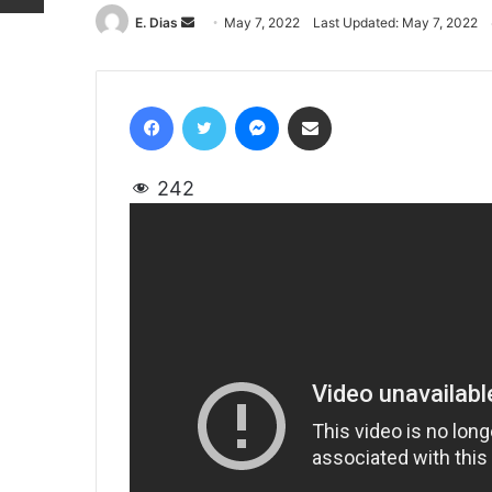
E. Dias
Send
May 7, 2022
Last Updated: May 7, 2022
an
email
Facebook
Twitter
Messenger
Share via Email
242