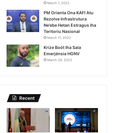
Lei Siberseguransa Ajuda Au
March 1, 2022
PM Orienta Ona KAFI Atu
Kaptura Autór Kriminozu h
Rezolve Infrastrutura
Estranjeiru
Ne’ebe Hetan Estragus Iha
Teritoriu Nasional
March 11, 2022
Krize Boót Iha Sala
Emerjénsia HGNV
March 26, 2022
Recent