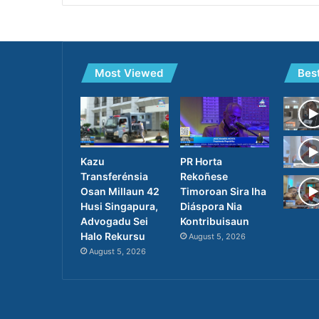
Most Viewed
Bes
PR Horta
Kazu
Rekoñese
Transferénsia
Timoroan Sira Iha
Osan Millaun 42
Diáspora Nia
Husi Singapura,
Kontribuisaun
Advogadu Sei
Halo Rekursu
August 5, 2026
August 5, 2026