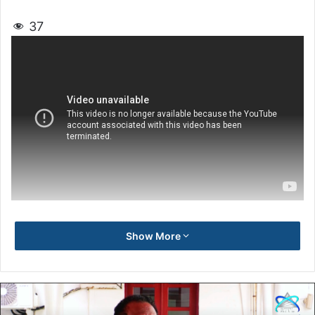
37
Show More