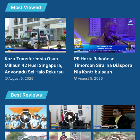
Most Viewed
PR Horta Rekoñese
Kazu Transferénsia Osan
Timoroan Sira Iha Diáspora
Millaun 42 Husi Singapura,
Nia Kontribuisaun
Advogadu Sei Halo Rekursu
August 5, 2026
August 5, 2026
Best Reviews