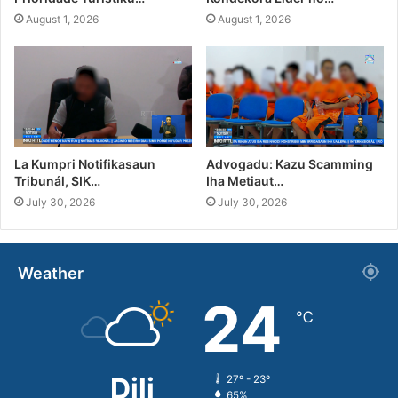
August 1, 2026
August 1, 2026
La Kumpri Notifikasaun
Advogadu: Kazu Scamming
Tribunál, SIK…
Iha Metiaut…
July 30, 2026
July 30, 2026
Weather
24
℃
Dili
27º - 23º
65%