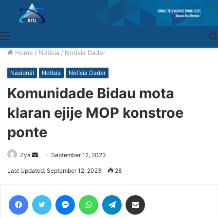
Menu
Home
/
Notísia
/
Notísia Dader
Nasionál
Notísia
Notísia Dader
Komunidade Bidau mota
klaran ejije MOP konstroe
ponte
Zya
Send
September 12, 2023
an
Last Updated: September 12, 2023
28
email
Facebook
Twitter
Messenger
WhatsApp
Telegram
Share via Email