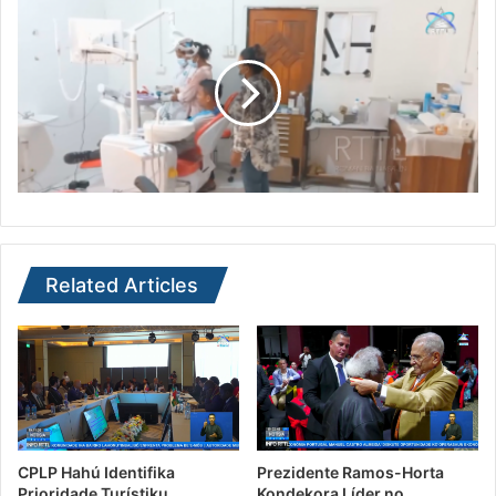
Related Articles
CPLP Hahú Identifika
Prezidente Ramos-Horta
Prioridade Turístiku…
Kondekora Líder no…