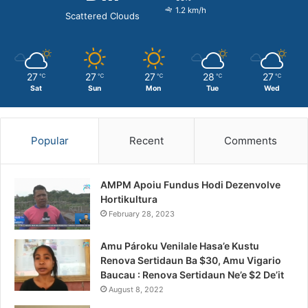
1.2 km/h
Scattered Clouds
27
27
27
28
27
℃
℃
℃
℃
℃
Sat
Sun
Mon
Tue
Wed
Popular
Recent
Comments
AMPM Apoiu Fundus Hodi Dezenvolve
Hortikultura
February 28, 2023
Amu Pároku Venilale Hasa’e Kustu
Renova Sertidaun Ba $30, Amu Vigario
Baucau : Renova Sertidaun Ne’e $2 De’it
August 8, 2022