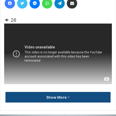
26
Show More