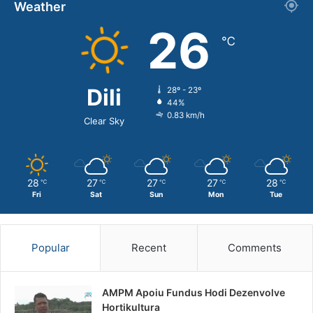
Weather
26
℃
Dili
28º - 23º
44%
0.83 km/h
Clear Sky
28
27
27
27
28
℃
℃
℃
℃
℃
Fri
Sat
Sun
Mon
Tue
Popular
Recent
Comments
AMPM Apoiu Fundus Hodi Dezenvolve
Hortikultura