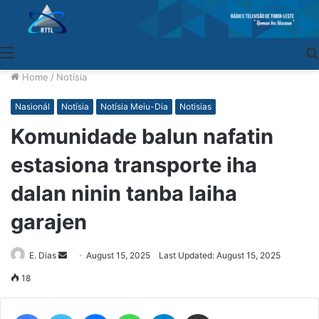
Menu
Home
/
Notísia
Nasionál
Notísia
Notísia Meiu-Dia
Notisias
Komunidade balun nafatin
estasiona transporte iha
dalan ninin tanba laiha
garajen
E. Dias
Send
August 15, 2025
Last Updated: August 15, 2025
an
18
email
Facebook
Twitter
Messenger
WhatsApp
Telegram
Share via Email