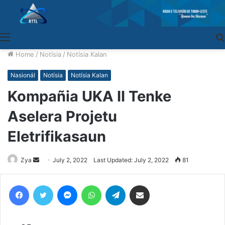
Menu
Home
/
Notísia
/
Notísia Kalan
Nasionál
Notísia
Notísia Kalan
Kompañia UKA II Tenke
Aselera Projetu
Eletrifikasaun
Zya
Send
July 2, 2022
Last Updated: July 2, 2022
81
an
email
Facebook
Twitter
Messenger
WhatsApp
Telegram
Share via Email