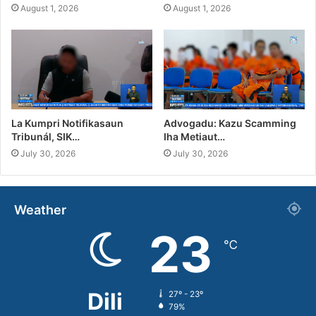
August 1, 2026
August 1, 2026
La Kumpri Notifikasaun
Advogadu: Kazu Scamming
Tribunál, SIK…
Iha Metiaut…
July 30, 2026
July 30, 2026
Weather
23
℃
Dili
27º - 23º
79%