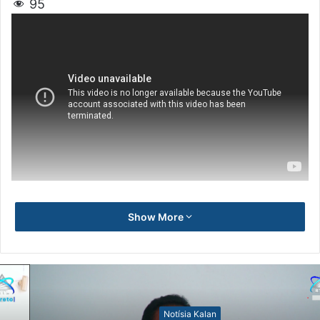
95
Show More
Notísia Kalan