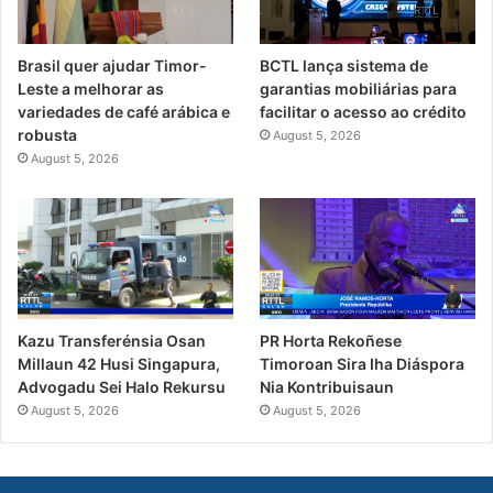
Brasil quer ajudar Timor-
BCTL lança sistema de
Leste a melhorar as
garantias mobiliárias para
variedades de café arábica e
facilitar o acesso ao crédito
robusta
August 5, 2026
August 5, 2026
PR Horta Rekoñese
Kazu Transferénsia Osan
Timoroan Sira Iha Diáspora
Millaun 42 Husi Singapura,
Nia Kontribuisaun
Advogadu Sei Halo Rekursu
August 5, 2026
August 5, 2026