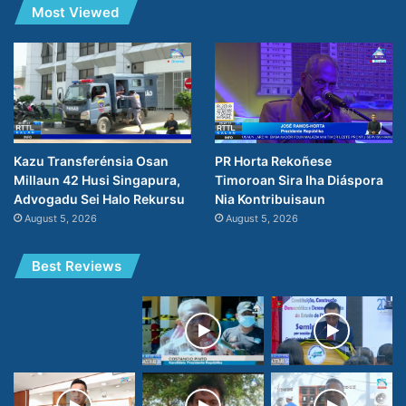
Most Viewed
PR Horta Rekoñese
Kazu Transferénsia Osan
Timoroan Sira Iha Diáspora
Millaun 42 Husi Singapura,
Nia Kontribuisaun
Advogadu Sei Halo Rekursu
August 5, 2026
August 5, 2026
Best Reviews