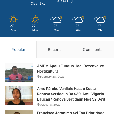
1.92 km/h
Clear Sky
27
27
27
27
27
℃
℃
℃
℃
℃
Sun
Mon
Tue
Wed
Thu
Popular
Recent
Comments
AMPM Apoiu Fundus Hodi Dezenvolve
Hortikultura
February 28, 2023
Amu Pároku Venilale Hasa’e Kustu
Renova Sertidaun Ba $30, Amu Vigario
Baucau : Renova Sertidaun Ne’e $2 De’it
August 8, 2022
Francisco Jeronimo Sei Tau Prioridade