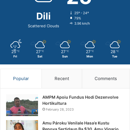
Dili
25º - 24º
79%
3.96 km/h
Scattered Clouds
25
27
27
27
28
℃
℃
℃
℃
℃
Fri
Sat
Sun
Mon
Tue
Popular
Recent
Comments
AMPM Apoiu Fundus Hodi Dezenvolve
Hortikultura
February 28, 2023
Amu Pároku Venilale Hasa’e Kustu
Renova Sertidaun Ba $30, Amu Vigario