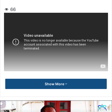
66
Show More