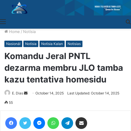
Menu
Home
/
Notísia
Nasionál
Notísia
Notísia Kalan
Notisias
Komandu Jeral PNTL
dezarma membru JLO tamba
kazu tentativa homesidu
E. Dias
Send
October 14, 2025
Last Updated: October 14, 2025
an
55
email
Facebook
Twitter
Messenger
WhatsApp
Telegram
Share via Email